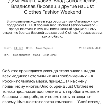
Дима Билан, Хабиб, Влад Соколовский,
Владислав Лисовец и другие на Just
Clothes Fashion Weekend
В минувшие выходные в торговом центре «Авиапарк» при
поддержке HELLO! прошел Just Clothes Fashion Weekend —
праздник стиля и музыки, посвященный официальному
открытию бренда базовой одежды Just Clothes. Рассказываем,
как это было.
Текст:
HELLO!
Фото:
Макс Мирный
28.08.2023 / 20:30
Теги:
Мероприятия
Мода
Дима Билан
Событие прошедшего уикенда стало знаковым для
всех модников столицы и к ним приближенных — в
России появилась марка, пришедшая на смену
привычному многим Uniqlo. Бренд Just Clothes не
только предложил восполнить этот пробел в модном
базовом гардеробе, но и посмотреть на вещи по-
своему. Именно этот слоган компании — “Свой взгляд