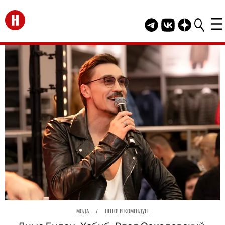
Перейти на главную
Telegram канал HEL
Группа HELLO В
Канал HELLO
МОДА
/
HELLO! РЕКОМЕНДУЕТ