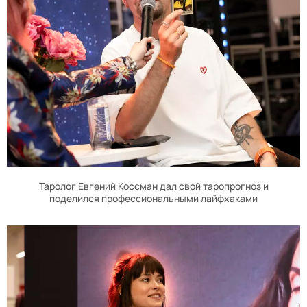
Таролог Евгений Коссман дал свой таропрогноз и
поделился профессиональными лайфхаками