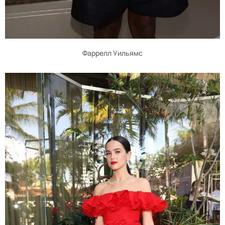
Фаррелл Уильямс