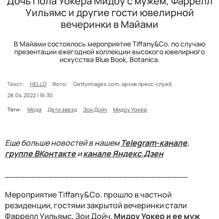
Дочь Пола Уокера Мидоу с мужем, Фаррелл
Уильямс и другие гости ювелирной
вечеринки в Майами
В Майами состоялось мероприятие Tiffany&Co. по случаю
презентации ежегодной коллекции высокого ювелирного
искусства Blue Book, Botanica.
Текст:
HELLO
Фото:
Gettyimages.com, архив пресс-служб
28.04.2022 / 16:30
Теги:
Мода
Дети звезд
Зои Дойч
Мидоу Уокер
Еще больше новостей в нашем
Telegram-канале
,
группе ВКонтакте
и
канале Яндекс.Дзен
__________________________________
Мероприятие Tiffany&Co. прошло в частной
резиденции, гостями закрытой вечеринки стали
Фаррелл Уильямс, Зои Дойч,
Мидоу Уокер и ее муж