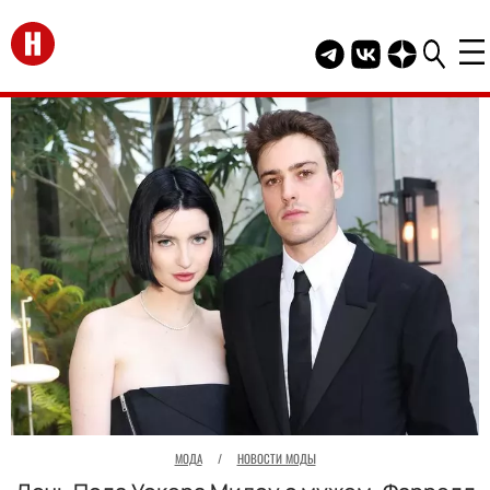
Перейти на главную
Telegram канал HEL
Группа HELLO В
Канал HELLO
МОДА
/
НОВОСТИ МОДЫ