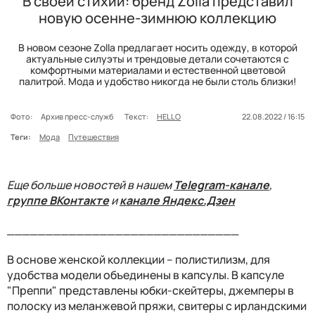
В своей стихии: бренд Zolla представил
новую осенне-зимнюю коллекцию
В новом сезоне Zolla предлагает носить одежду, в которой
актуальные силуэты и трендовые детали сочетаются с
комфортными материалами и естественной цветовой
палитрой. Мода и удобство никогда не были столь близки!
Фото:
Архив пресс-служб
Текст:
HELLO
22.08.2022 / 16:15
Теги:
Мода
Путешествия
Еще больше новостей в нашем
Telegram-канале
,
группе ВКонтакте
и
канале Яндекс.Дзен
______________________________
В основе женской коллекции – полистилизм, для
удобства модели объединены в капсулы. В капсуле
"Преппи" представлены юбки-скейтеры, джемперы в
полоску из меланжевой пряжи, свитеры с ирландскими