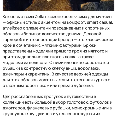
Ключевые темы Zolla в сезоне осень-зима для мужчин
— офисный стиль с акцентом на комфорт, smart casual,
атлейжер с элементами повседневных и спортивных
образов и большое количество денима. Деловой
гардероб в интерпретации бренда — это классический
крой в сочетании с мягкими фактурами. Брюки
представлены моделями прямого кроя из мягкого и
при этом довольно плотного хлопка, а также
моделями из вельвета. С ними идеально сочетаются
рубашки в контрастную клетку виши, водолазки,
джемперы и кардиганы. В качестве верхней одежды
для этих образов может выступить стеганая куртка с
отложным воротником или прямая дубленка.
Для расслабленных прогулок и путешествий в
коллекции есть большой выбор толстовок, футболок и
джоггеров, фланелевые рубашки, монохромные или в
крупную клетку, джинсы и утепленные куртки из