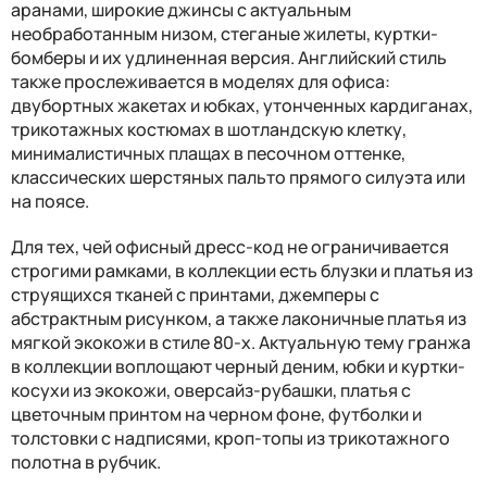
аранами, широкие джинсы с актуальным
необработанным низом, стеганые жилеты, куртки-
бомберы и их удлиненная версия. Английский стиль
также прослеживается в моделях для офиса:
двубортных жакетах и юбках, утонченных кардиганах,
трикотажных костюмах в шотландскую клетку,
минималистичных плащах в песочном оттенке,
классических шерстяных пальто прямого силуэта или
на поясе.
Для тех, чей офисный дресс-код не ограничивается
строгими рамками, в коллекции есть блузки и платья из
струящихся тканей с принтами, джемперы с
абстрактным рисунком, а также лаконичные платья из
мягкой экокожи в стиле 80-х. Актуальную тему гранжа
в коллекции воплощают черный деним, юбки и куртки-
косухи из экокожи, оверсайз-рубашки, платья с
цветочным принтом на черном фоне, футболки и
толстовки с надписями, кроп-топы из трикотажного
полотна в рубчик.