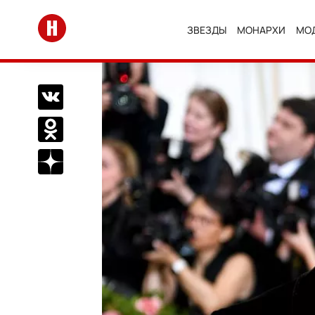
Перейти на главную
ЗВЕЗДЫ
МОНАРХИ
МО
Поделиться Вконтакте
Поделиться в Одноклассниках
Подписаться на нас в Дзен