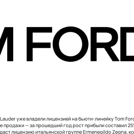
 Lauder уже владели лицензией на бьюти-линейку Tom For
е продажи — за прошедший год рост прибыли составил 25
даст лицензию итальянской группе Ermenegildo Zegna, к