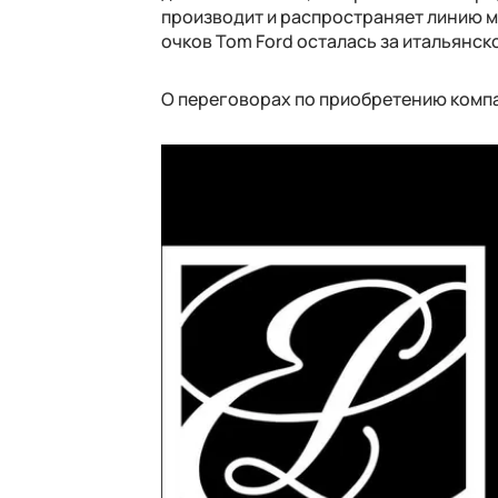
производит и распространяет линию м
очков Tom Ford осталась за итальянск
О переговорах по приобретению компан