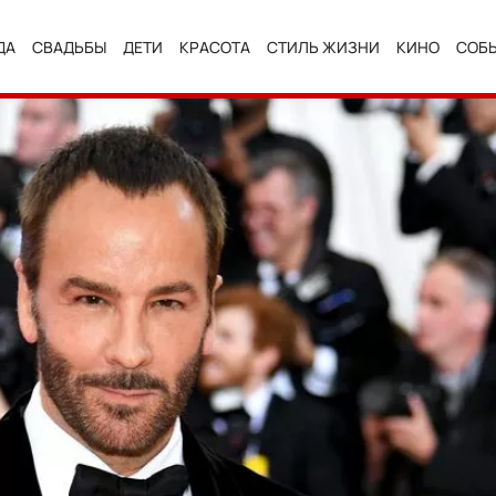
ДА
СВАДЬБЫ
ДЕТИ
КРАСОТА
СТИЛЬ ЖИЗНИ
КИНО
СОБ