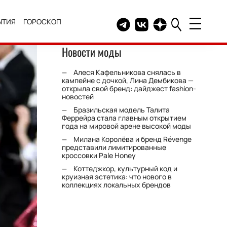
ЫТИЯ
ГОРОСКОП
Telegram канал HELLO
Группа HELLO Вконтакт
Канал HELLO в Дзе
Новости моды
Алеся Кафельникова снялась в
кампейне с дочкой, Лина Дембикова —
открыла свой бренд: дайджест fashion-
новостей
Бразильская модель Талита
Феррейра стала главным открытием
года на мировой арене высокой моды
Милана Королёва и бренд Révenge
представили лимитированные
кроссовки Pale Honey
Коттеджкор, культурный код и
круизная эстетика: что нового в
коллекциях локальных брендов