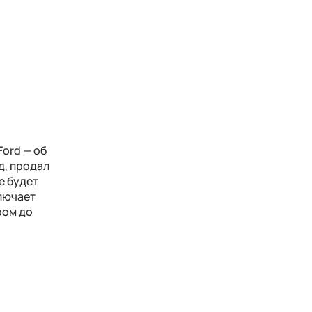
ord — об
д, продал
е будет
лючает
ром до