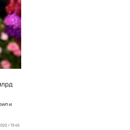
млрд
own и
2022 / 13:45