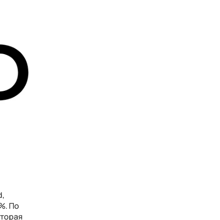
d,
%. По
оторая