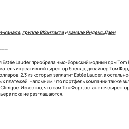
m-канале
,
группе ВКонтакте
и
канале Яндекс.Дзен
___
 Estée Lauder приобрела нью-йоркский модный дом Tom F
ватель и креативный директор бренда, дизайнер Том Фор
лларов, 2,3 из которых заплатит Estée Lauder, а остально
х платежей. Напомним, что портфель компании также вк
 и Clinique. Известно, что сам Том Форд останется директо
льера пока не разглашаются.