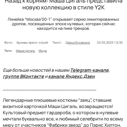
Назад к корням: Маша Цигаль представила
новую коллекцию в стиле Y2K
Линейка “Москва’00-1” открывает серию лимитированных
дропов, посвященных эпохе нулевых, которая сейчас
находится на пике трендов.
Фото:
Архивы пресс-служб
Текст:
Дарья Бухарина
02.05.2023 / 12:30
Теги:
Маша Цигаль
Мода
Еще больше новостей в нашем
Telegram-канале
,
группе ВКонтакте
и
канале Яндекс.Дзен
______________________________
Легендарные плюшевые костюмы “заяц”, ставшие
визитной карточкой Маши Цигаль, возвращаются!
Культовый предмет гардероба, о котором в нулевые
мечтали буквально все, и любимый селебрити по всему
миру от участников “Фабрики звезд” до Пэрис Хилтон,