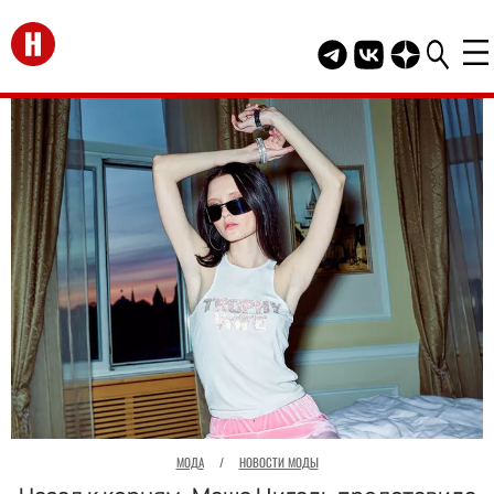
Перейти на главную
Telegram канал HEL
Группа HELLO В
Канал HELLO
МОДА
/
НОВОСТИ МОДЫ