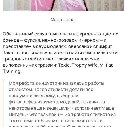
Маша Цигаль
Обновленный силуэт выполнен в фирменных цветах
бренда — фуксия, нежно-розовом и черном — и
представлен в двух моделях: оверсайз и слимфит.
Также в новой капсуле можно найти сексапильные и
трендовые майки-алкоголички с надписями,
выложенными стразами: Toxic, Trophy Wife, Milf at
Training.
Моя работа в индустрии началась с работы
стилистом. Тогда стилисты делали все:
придумывали съемку, выбирали
фотографа,визажиста, моделей, локацию, а
некоторые еще и вещи шили, - вспоминает Маша
Цигаль. - Этот кампейн — моя работа стилиста из
того времени. В съемке нам всем хотелось
воссоздать вайб нулевых. Ощущение легкости,