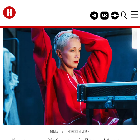
Перейти на главную
Telegram канал HEL
Группа HELLO В
Канал HELLO
МОДА
/
НОВОСТИ МОДЫ