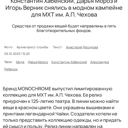
Константин Хабенский, Дарья Мороз и
Игорь Верник снялись в модном кампейне
для МХТ им. А.П. Чехова
Средства от продажи вещей будет направлены в пять
благотворительных фондов.
Фото:
Архив пресс-службы
Текст:
Анастасия Дроздова
06.10.2023 / 15:20
Теги:
Мода
Дарья Мороз
Константин Хабенский
Александра
Ребенок
Бренд MONOCHROME выпустил лимитированную
коллекцию для МХТ им. А.П. Чехова. Ее релиз
приурочен к 125-летию театра. В линии можно найти
вещи в красном цвете. Они украшены вышивками и
принтами легендарной Чайки. Создатели хотели не
только представить коллекцию одежды, но и придать
ей смысл и пользу. Релиз линии направлен на