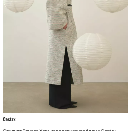
Cestrx
Стилист Рената Харькова запустила бренд Cestrx,