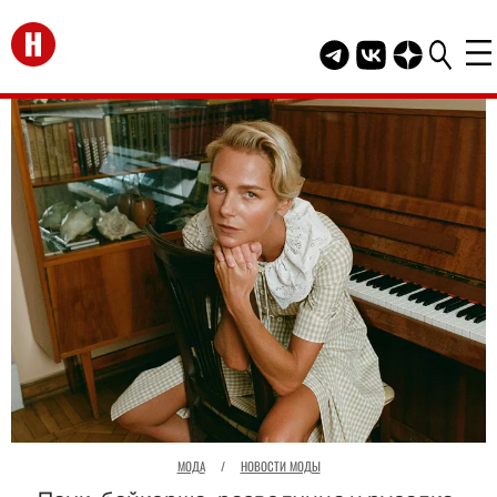
Перейти на главную
Telegram канал HEL
Группа HELLO В
Канал HELLO
МОДА
/
НОВОСТИ МОДЫ