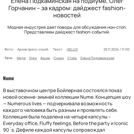
Елена Подкаминская на подиуме, Олег
Горчанин – за кадром: дайджест fashion-
новостей
Модная индустрия дает поводы для обсуждения нон-стоп.
Представляем дайджест fashion-событий.
Фото:
Архив пресс-служб
Текст:
HELLO!
29.11.2024 / 17:00
Теги:
Мода
Очки
Акции
Сумки
Стиль
Елена Подкаминская
Nume
В выставочном центре Бойлерная состоялся показ
новой осенне-зимней коллекции Nume. Концепция шоу
— Numerous lives — подчеркивала возможность
каждого человека быть разным и проявлять себя.
Коллекция была поделена на четыре капсулы –
Everyday office, Fluffy feelings, Before the party и Iconic
90`s. Дефиле каждой капсулы сопровождал