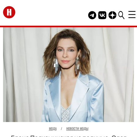
Перейти на главную
Telegram канал HEL
Группа HELLO В
Канал HELLO
МОДА
/
НОВОСТИ МОДЫ