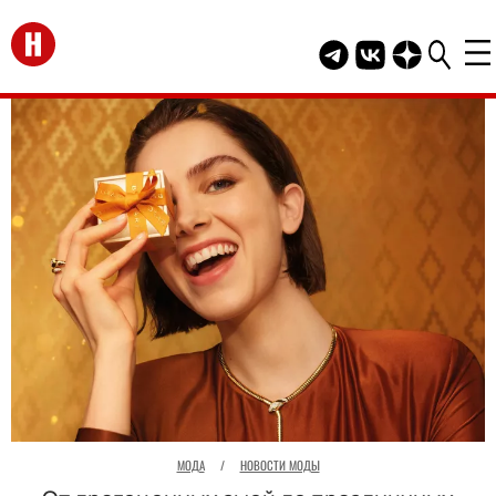
Перейти на главную
Telegram канал HEL
Группа HELLO В
Канал HELLO
МОДА
/
НОВОСТИ МОДЫ