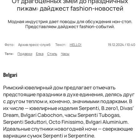
От драгоценных змей до праздничных
пижам: дайджест fashion-новостей
Модная индустрия дает поводы для обсуждения нон-стоп.
Представляем дайджест fashion-событий.
Фото:
Архив пресс-служб
Текст:
HELLO!
19.12.2024 / 10:40
Теги:
Подарки
Елка
Стиль
Часы
Bvlgari
Римский ювелирный дом предлагает отмечать
предстоящие праздники в духе единения, делясь друг
с другом теплом и, конечно, значимыми подарками. В
их числе — ювелирные изделия Serpenti, B.zero1, Divas’
Dream, Bvlgari Cabochon, часы Serpenti Tubogas,
Serpenti Seduttori, Octo Finissimo, Bvlgari Aluminium.
Идеальные спутники новогодней ночи — сверкающие
вариации сумок Serpenti и Serpentine.