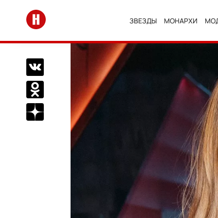
Перейти на главную
ЗВЕЗДЫ
МОНАРХИ
МО
Поделиться Вконтакте
Поделиться в Одноклассниках
Подписаться на нас в Дзен