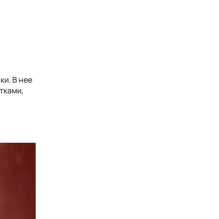
ки. В нее
тками,