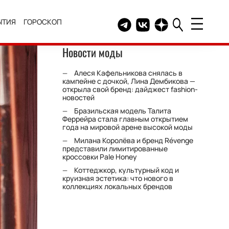
ЫТИЯ
ГОРОСКОП
Telegram канал HELLO
Группа HELLO Вконтакт
Канал HELLO в Дзе
Новости моды
Алеся Кафельникова снялась в
кампейне с дочкой, Лина Дембикова —
открыла свой бренд: дайджест fashion-
новостей
Бразильская модель Талита
Феррейра стала главным открытием
года на мировой арене высокой моды
Милана Королёва и бренд Révenge
представили лимитированные
кроссовки Pale Honey
Коттеджкор, культурный код и
круизная эстетика: что нового в
коллекциях локальных брендов