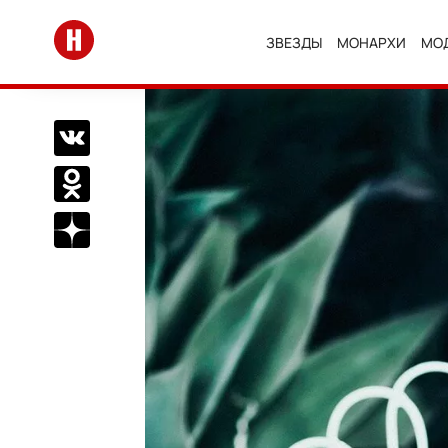
Перейти на главную
ЗВЕЗДЫ
МОНАРХИ
МО
Поделиться Вконтакте
Поделиться в Одноклассниках
Подписаться на нас в Дзен