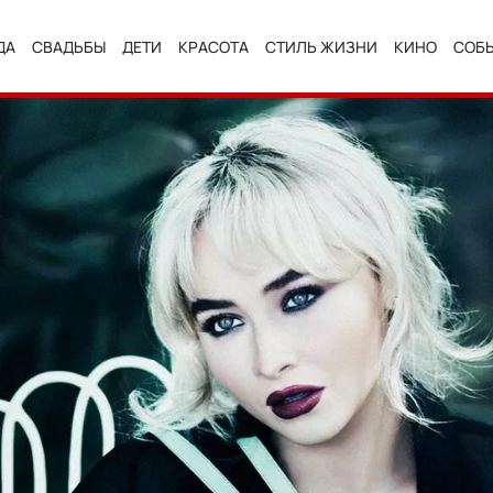
ДА
СВАДЬБЫ
ДЕТИ
КРАСОТА
СТИЛЬ ЖИЗНИ
КИНО
СОБ