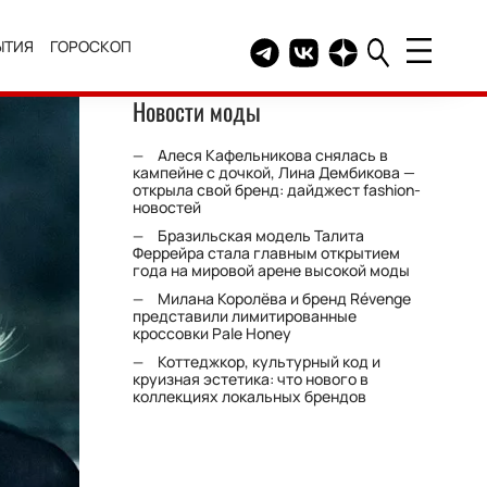
ЫТИЯ
ГОРОСКОП
Telegram канал HELLO
Группа HELLO Вконтакт
Канал HELLO в Дзе
Новости моды
Алеся Кафельникова снялась в
кампейне с дочкой, Лина Дембикова —
открыла свой бренд: дайджест fashion-
новостей
Бразильская модель Талита
Феррейра стала главным открытием
года на мировой арене высокой моды
Милана Королёва и бренд Révenge
представили лимитированные
кроссовки Pale Honey
Коттеджкор, культурный код и
круизная эстетика: что нового в
коллекциях локальных брендов