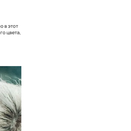
о в этот
го цвета,