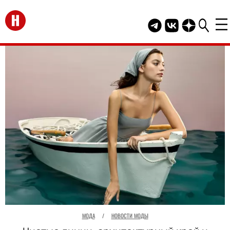
Перейти на главную
Telegram канал HEL
Группа HELLO В
Канал HELLO
МОДА
/
НОВОСТИ МОДЫ