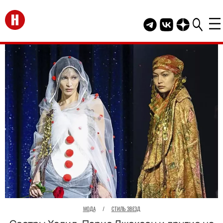
Перейти на главную
Telegram канал HEL
Группа HELLO В
Канал HELLO
МОДА
/
СТИЛЬ ЗВЕЗД