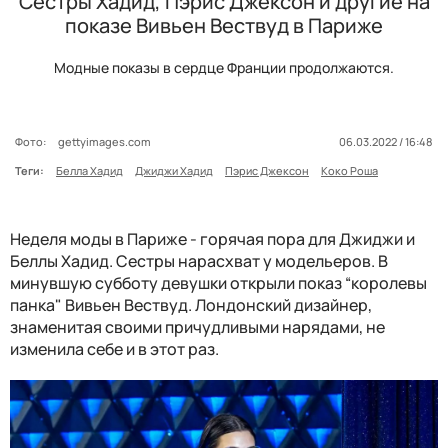
Сестры Хадид, Пэрис Джексон и другие на
показе Вивьен Вествуд в Париже
Модные показы в сердце Франции продолжаются.
Фото:
gettyimages.com
06.03.2022 / 16:48
Теги:
Белла Хадид
Джиджи Хадид
Пэрис Джексон
Коко Роша
Неделя моды в Париже - горячая пора для Джиджи и
Беллы Хадид. Сестры нарасхват у модельеров. В
минувшую субботу девушки открыли показ “королевы
панка" Вивьен Вествуд. Лондонский дизайнер,
знаменитая своими причудливыми нарядами, не
изменила себе и в этот раз.