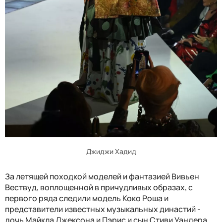
Джиджи Хадид
За летящей походкой моделей и фантазией Вивьен
Вествуд, воплощенной в причудливых образах, с
первого ряда следили модель Коко Роша и
представители известных музыкальных династий -
дочь Майкла Джексона и Пэрис и сын Стиви Уандера