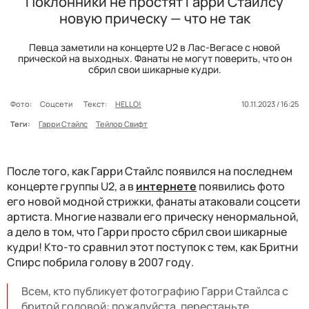
Поклонники не простят Гарри Стайлсу
новую прическу — что не так
Певца заметили на концерте U2 в Лас-Вегасе с новой
прической на выходных. Фанаты не могут поверить, что он
сбрил свои шикарные кудри.
Фото:
Соцсети
Текст:
HELLO!
10.11.2023 / 16:25
Теги:
Гарри Стайлс
Тейлор Свифт
После того, как Гарри Стайлс появился на последнем
концерте группы U2, а в
интернете
появились фото
его новой модной стрижки, фанаты атаковали соцсети
артиста. Многие назвали его прическу ненормальной,
а дело в том, что Гарри просто сбрил свои шикарные
кудри! Кто-то сравнил этот поступок с тем, как Бритни
Спирс побрила голову в 2007 году.
Всем, кто публикует фотографию Гарри Стайлса с
бритой головой: пожалуйста, перестаньте