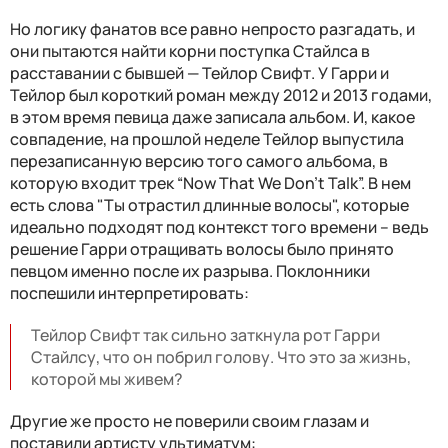
Но логику фанатов все равно непросто разгадать, и
они пытаются найти корни поступка Стайлса в
расставании с бывшей — Тейлор Свифт. У Гарри и
Тейлор был короткий роман между 2012 и 2013 годами,
в этом время певица даже записала альбом. И, какое
совпадение, на прошлой неделе Тейлор выпустила
перезаписанную версию того самого альбома, в
которую входит трек “Now That We Don't Talk”. В нем
есть слова "Ты отрастил длинные волосы", которые
идеально подходят под контекст того времени – ведь
решение Гарри отращивать волосы было принято
певцом именно после их разрыва. Поклонники
поспешили интерпретировать:
Тейлор Свифт так сильно заткнула рот Гарри
Стайлсу, что он побрил голову. Что это за жизнь,
которой мы живем?
Другие же просто не поверили своим глазам и
поставили артисту ультиматум: