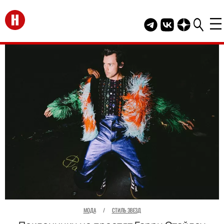
Перейти на главную
Telegram канал HEL
Группа HELLO В
Канал HELLO
МОДА
/
СТИЛЬ ЗВЕЗД