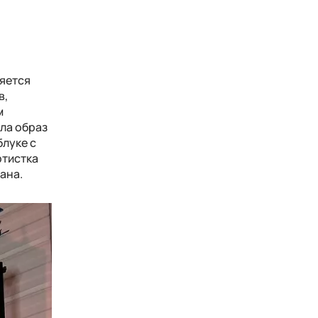
ляется
в,
м
ла образ
блуке с
ртистка
ана.