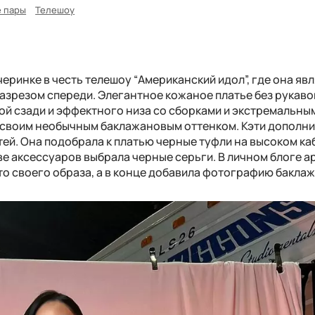
 пары
Телешоу
еринке в честь телешоу “Американский идол”, где она яв
разрезом спереди. Элегантное кожаное платье без рукаво
ой сзади и эффектного низа со сборками и экстремальны
 своим необычным баклажановым оттенком. Кэти дополни
ей. Она подобрала к платью черные туфли на высоком ка
ве аксессуаров выбрала черные серьги. В личном блоге а
о своего образа, а в конце добавила фотографию баклаж