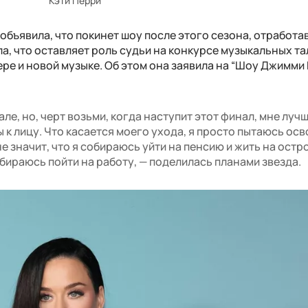
Кэти Перри
бъявила, что покинет шоу после этого сезона, отработа
а, что оставляет роль судьи на конкурсе музыкальных та
ре и новой музыке. Об этом она заявила на “Шоу Джимми
ле, но, черт возьми, когда наступит этот финал, мне луч
 к лицу. Что касается моего ухода, я просто пытаюсь ос
е значит, что я собираюсь уйти на пенсию и жить на остр
бираюсь пойти на работу, — поделилась планами звезда.