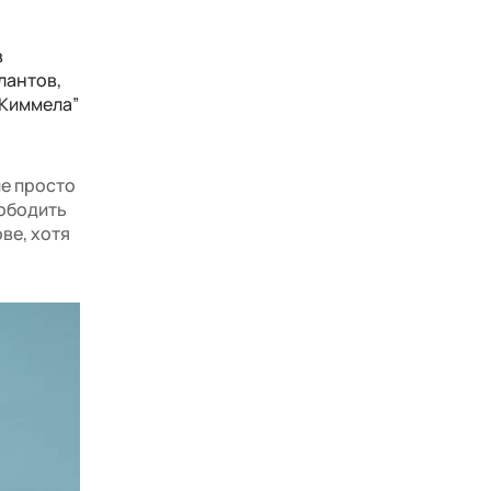
в
лантов,
 Киммела”
ше просто
вободить
ове, хотя