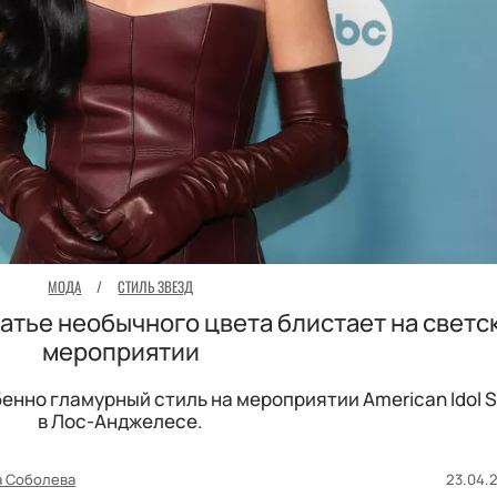
МОДА
/
СТИЛЬ ЗВЕЗД
латье необычного цвета блистает на светс
мероприятии
нно гламурный стиль на мероприятии American Idol S
в Лос-Анджелесе.
а Соболева
23.04.2