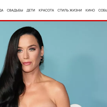
ДА
СВАДЬБЫ
ДЕТИ
КРАСОТА
СТИЛЬ ЖИЗНИ
КИНО
СОБ