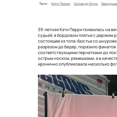
Теги:
Кэти Перри
Орландо Блум
Звездные
39-летняя Кэти Перри появилась на веч
судьей, в бордовом платье с дерзким 
состоящее из топа-бюстье со шнуровк
разрезом до бедер, поразило фанатов
соответствующими перчатками до локт
острым носком, ремешками, а в качест
иронично опубликовала несколько фот