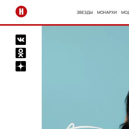
Перейти на главную
ЗВЕЗДЫ
МОНАРХИ
МО
Поделиться Вконтакте
Поделиться в Одноклассниках
Подписаться на нас в Дзен