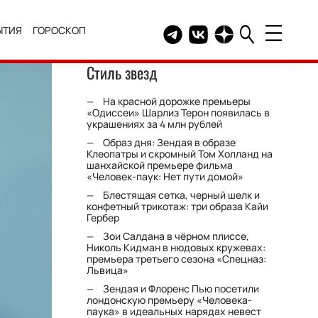
ЫТИЯ
ГОРОСКОП
Telegram канал HELLO
Группа HELLO Вконтакт
Канал HELLO в Дзе
Стиль звезд
На красной дорожке премьеры
«Одиссеи» Шарлиз Терон появилась в
украшениях за 4 млн рублей
Образ дня: Зендая в образе
Клеопатры и скромный Том Холланд на
шанхайской премьере фильма
«Человек-паук: Нет пути домой»
Блестящая сетка, черный шелк и
конфетный трикотаж: три образа Кайи
Гербер
Зои Салдана в чёрном плиссе,
Николь Кидман в нюдовых кружевах:
премьера третьего сезона «Спецназ:
Львица»
Зендая и Флоренс Пью посетили
лондонскую премьеру «Человека-
паука» в идеальных нарядах невест