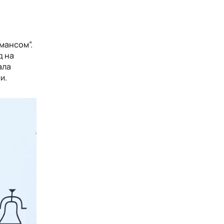
мансом”.
д на
ала
и.