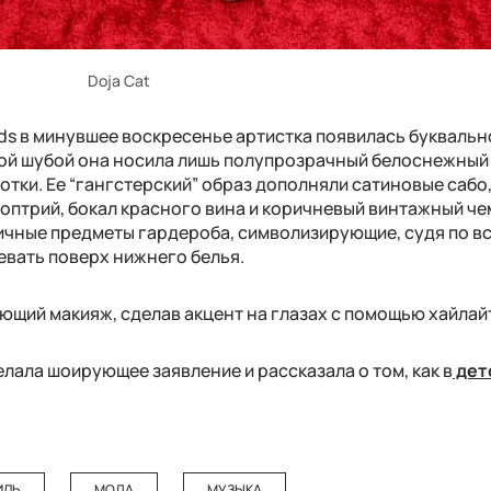
Doja Cat
ards в минувшее воскресенье артистка появилась буквальн
ной шубой она носила лишь полупрозрачный белоснежный
отки. Ее “гангстерский” образ дополняли сатиновые сабо
оптрий, бокал красного вина и коричневый винтажный че
ичные предметы гардероба, символизирующие, судя по вс
евать поверх нижнего белья.
ющий макияж, сделав акцент на глазах с помощью хайлай
делала шоирующее заявление и рассказала о том, как в
дет
ИЛЬ
МОДА
МУЗЫКА