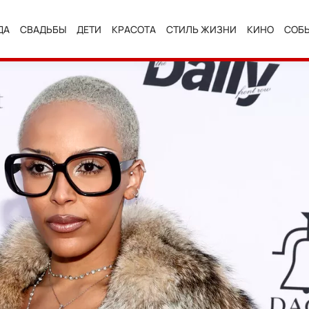
ДА
СВАДЬБЫ
ДЕТИ
КРАСОТА
СТИЛЬ ЖИЗНИ
КИНО
СОБ