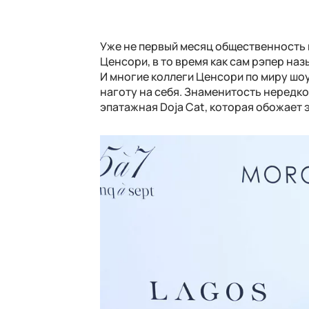
Уже не первый месяц общественность 
Ценсори, в то время как сам рэпер на
И многие коллеги Ценсори по миру шо
наготу на себя. Знаменитость нередко
эпатажная Doja Cat, которая обожает