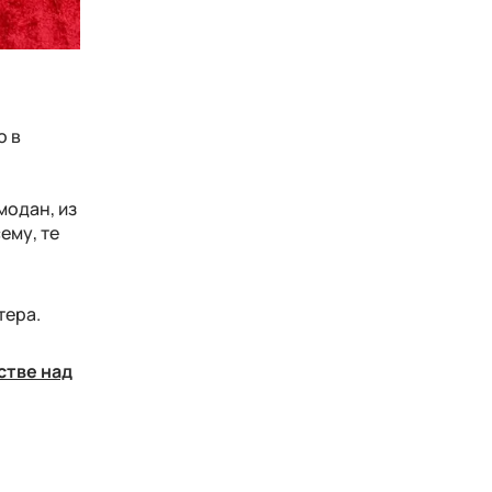
о в
,
модан, из
ему, те
тера.
стве над