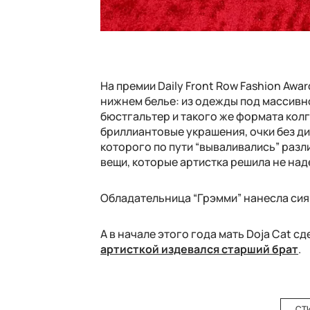
На премии Daily Front Row Fashion Aw
нижнем белье: из одежды под массив
бюстгальтер и такого же формата колг
бриллиантовые украшения, очки без ди
которого по пути “вываливались” разл
вещи, которые артистка решила не над
Обладательница “Грэмми” нанесла сия
А в начале этого года мать Doja Cat с
артисткой издевался старший брат
.
СТ