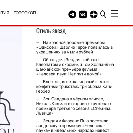
ЫТИЯ
ГОРОСКОП
Telegram канал HELLO
Группа HELLO Вконтакт
Канал HELLO в Дзе
Стиль звезд
На красной дорожке премьеры
«Одиссеи» Шарлиз Терон появилась в
украшениях за 4 млн рублей
Образ дня: Зендая в образе
Клеопатры и скромный Том Холланд на
шанхайской премьере фильма
«Человек-паук: Нет пути домой»
Блестящая сетка, черный шелк и
конфетный трикотаж: три образа Кайи
Гербер
Зои Салдана в чёрном плиссе,
Николь Кидман в нюдовых кружевах:
премьера третьего сезона «Спецназ:
Львица»
Зендая и Флоренс Пью посетили
лондонскую премьеру «Человека-
паука» в идеальных нарядах невест