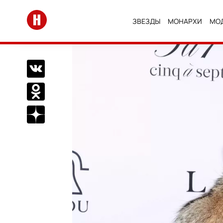
Перейти на главную
ЗВЕЗДЫ
МОНАРХИ
МО
Поделиться Вконтакте
Поделиться в Одноклассниках
Подписаться на нас в Дзен