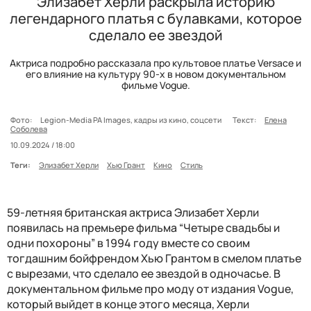
Элизабет Херли раскрыла историю
легендарного платья с булавками, которое
сделало ее звездой
Актриса подробно рассказала про культовое платье Versace и
его влияние на культуру 90-х в новом документальном
фильме Vogue.
Фото:
Legion-Media PA Images, кадры из кино, соцсети
Текст:
Елена
Соболева
10.09.2024 / 18:00
Теги:
Элизабет Херли
Хью Грант
Кино
Стиль
59-летняя британская актриса Элизабет Херли
появилась на премьере фильма “Четыре свадьбы и
одни похороны” в 1994 году вместе со своим
тогдашним бойфрендом Хью Грантом в смелом платье
с вырезами, что сделало ее звездой в одночасье. В
документальном фильме про моду от издания Vogue,
который выйдет в конце этого месяца, Херли