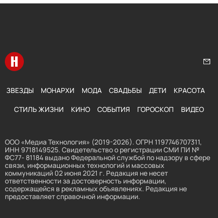
Перейти на главную
Нап
ЗВЕЗДЫ
МОНАРХИ
МОДА
СВАДЬБЫ
ДЕТИ
КРАСОТА
СТИЛЬ ЖИЗНИ
КИНО
СОБЫТИЯ
ГОРОСКОП
ВИДЕО
ООО «Медиа Технология» (2019-2026). ОГРН 1197746707311,
ИНН 9718149525. Свидетельство о регистрации СМИ ПИ №
ФС77- 81184 выдано Федеральной службой по надзору в сфере
связи, информационных технологий и массовых
коммуникаций 02 июня 2021 г. Редакция не несет
ответственности за достоверность информации,
содержащейся в рекламных объявлениях. Редакция не
предоставляет справочной информации.