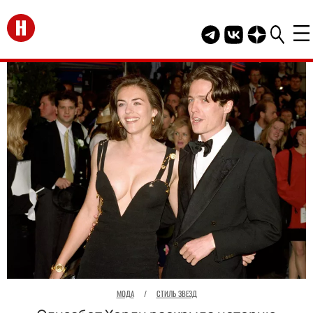
Перейти на главную
Telegram канал HEL
Группа HELLO В
Канал HELLO
МОДА
/
СТИЛЬ ЗВЕЗД