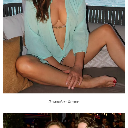
Элизабет Херли