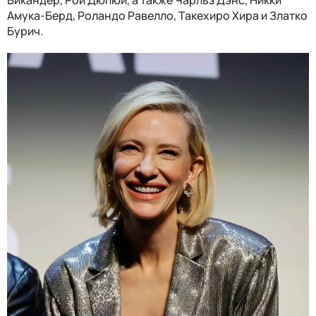
Амука-Берд, Роландо Равелло, Такехиро Хира и Златко
Бурич.