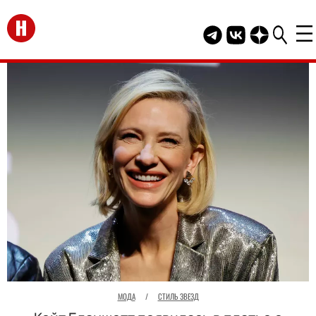
Перейти на главную
Telegram канал HEL
Группа HELLO В
Канал HELLO
МОДА
/
СТИЛЬ ЗВЕЗД