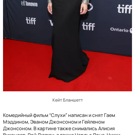
Кейт Бланшетт
Комедийный фильм “Слухи” написан и снят Гаем
Мэддином, Эваном Джонсоном и Гейленом
Джонсоном. В картине также снимались Алисия
Викандер, Рой Дюпюи, а также Чарльз Дэнс, Никки