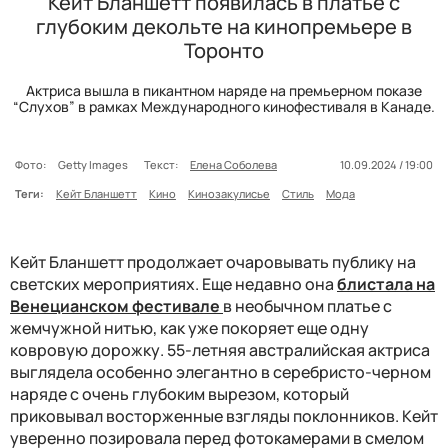
Кейт Бланшетт появилась в платье с
глубоким декольте на кинопремьере в
Торонто
Актриса вышла в пикантном наряде на премьерном показе
“Слухов” в рамках Международного кинофестиваля в Канаде.
Фото:
Getty Images
Текст:
Елена Соболева
10.09.2024 / 19:00
Теги:
Кейт Бланшетт
Кино
Кинозакулисье
Стиль
Мода
Кейт Бланшетт продолжает очаровывать публику на
светских мероприятиях. Еще недавно она
блистала на
Венецианском фестивале
в необычном платье с
жемчужной нитью, как уже покоряет еще одну
ковровую дорожку. 55-летняя австралийская актриса
выглядела особенно элегантно в серебристо-черном
наряде с очень глубоким вырезом, который
приковывал восторженные взгляды поклонников. Кейт
уверенно позировала перед фотокамерами в смелом