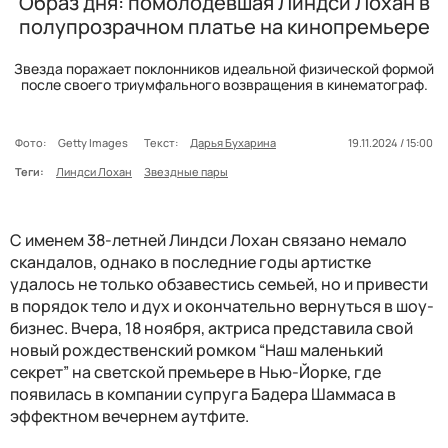
Образ дня: помолодевшая Линдси Лохан в
полупрозрачном платье на кинопремьере
Звезда поражает поклонников идеальной физической формой
после своего триумфального возвращения в кинематограф.
Фото:
Getty Images
Текст:
Дарья Бухарина
19.11.2024 / 15:00
Теги:
Линдси Лохан
Звездные пары
С именем 38-летней Линдси Лохан связано немало
скандалов, однако в последние годы артистке
удалось не только обзавестись семьей, но и привести
в порядок тело и дух и окончательно вернуться в шоу-
бизнес. Вчера, 18 ноября, актриса представила свой
новый рождественский ромком “Наш маленький
секрет” на светской премьере в Нью-Йорке, где
появилась в компании супруга Бадера Шаммаса в
эффектном вечернем аутфите.