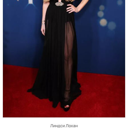
Линдси Лохан