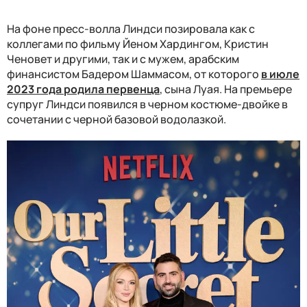
На фоне пресс-волла Линдси позировала как с
коллегами по фильму Йеном Хардингом, Кристин
Ченовет и другими, так и с мужем, арабским
финансистом Бадером Шаммасом, от которого
в июле
2023 года родила первенца
, сына Луая. На премьере
супруг Линдси появился в черном костюме-двойке в
сочетании с черной базовой водолазкой.