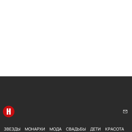
Перейти на главную
Нап
ЗВЕЗДЫ
МОНАРХИ
МОДА
СВАДЬБЫ
ДЕТИ
КРАСОТА