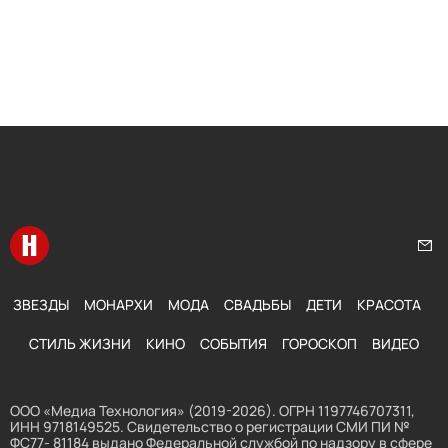
Перейти на главную
Нап
ЗВЕЗДЫ
МОНАРХИ
МОДА
СВАДЬБЫ
ДЕТИ
КРАСОТА
СТИЛЬ ЖИЗНИ
КИНО
СОБЫТИЯ
ГОРОСКОП
ВИДЕО
ООО «Медиа Технология» (2019-2026). ОГРН 1197746707311,
ИНН 9718149525. Свидетельство о регистрации СМИ ПИ №
ФС77- 81184 выдано Федеральной службой по надзору в сфере