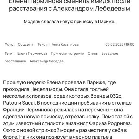
Елена Перминова сменила имидж после
расставания с Александром Лебедевым
Модель сделала новую прическу в Париже.
Фото:
Соцсети
Текст:
Анна Касьянова
03.02.2025 / 19:00
Теги:
Елена Перминова
Прически и стрижки
Стиль
Звездное
расставание
Александр Лебедев
Прошлую неделю Елена провела в Париже, где
проходила Неделя моды. Она стала гостьей
нескольких показов, среди которых бренды 032с,
Patou и Sacai. В последние дни пребывания в столице
Франции Перминова решилась на перемены – она
сделала новую прическу, отрезав челку. Помогла ей с
этим известный стилист и визажист Фариза Родригез.
Фото с новой стрижкой модель разместила у себя в
блоге. На них она позирует в черном платье в