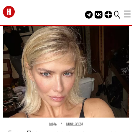
Перейти на главную
Telegram канал HEL
Группа HELLO В
Канал HELLO
МОДА
/
СТИЛЬ ЗВЕЗД