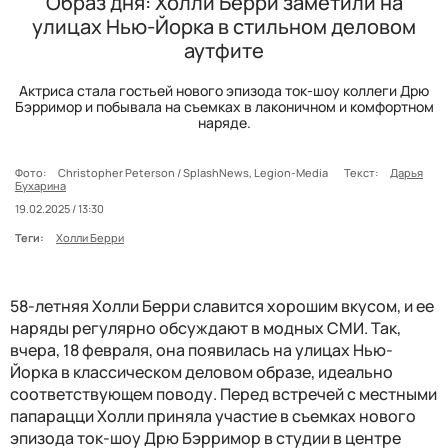
Образ дня: Холли Берри заметили на
улицах Нью-Йорка в стильном деловом
аутфите
Актриса стала гостьей нового эпизода ток-шоу коллеги Дрю
Бэрримор и побывала на съемках в лаконичном и комфортном
наряде.
Фото:
Christopher Peterson / SplashNews, Legion-Media
Текст:
Дарья
Бухарина
19.02.2025 / 13:30
Теги:
Холли Берри
58-летняя Холли Берри славится хорошим вкусом, и ее
наряды регулярно обсуждают в модных СМИ. Так,
вчера, 18 февраля, она появилась на улицах Нью-
Йорка в классическом деловом образе, идеально
соответствующем поводу. Перед встречей с местными
папарацци Холли приняла участие в съемках нового
эпизода ток-шоу Дрю Бэрримор в студии в центре