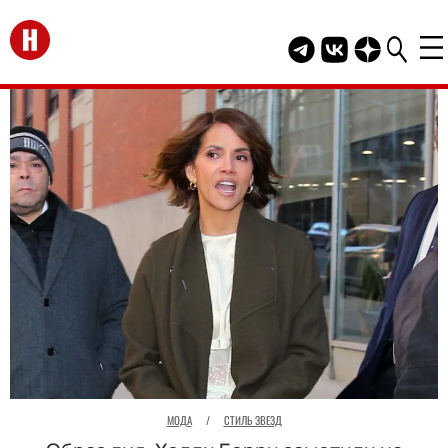
Перейти на главную
Telegram канал HEL
Группа HELLO В
Канал HELLO
МОДА
/
СТИЛЬ ЗВЕЗД