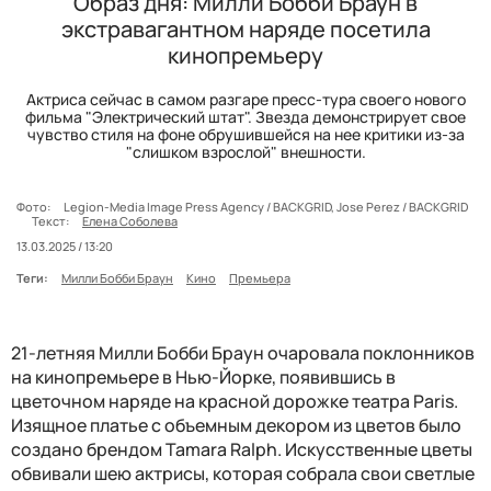
Образ дня: Милли Бобби Браун в
экстравагантном наряде посетила
кинопремьеру
Актриса сейчас в самом разгаре пресс-тура своего нового
фильма "Электрический штат". Звезда демонстрирует свое
чувство стиля на фоне обрушившейся на нее критики из-за
"слишком взрослой" внешности.
Фото:
Legion-Media Image Press Agency / BACKGRID, Jose Perez / BACKGRID
Текст:
Елена Соболева
13.03.2025 / 13:20
Теги:
Милли Бобби Браун
Кино
Премьера
21-летняя Милли Бобби Браун очаровала поклонников
на кинопремьере в Нью-Йорке, появившись в
цветочном наряде на красной дорожке театра Paris.
Изящное платье с объемным декором из цветов было
создано брендом Tamara Ralph. Искусственные цветы
обвивали шею актрисы, которая собрала свои светлые