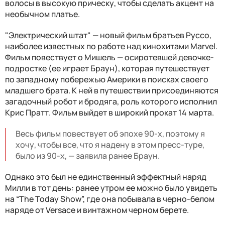
волосы в высокую прическу, чтобы сделать акцент на
необычном платье.
"Электрический штат" — новый фильм братьев Руссо,
наиболее известных по работе над кинохитами Marvel.
Фильм повествует о Мишель — осиротевшей девочке-
подростке (ее играет Браун), которая путешествует
по западному побережью Америки в поисках своего
младшего брата. К ней в путешествии присоединяются
загадочный робот и бродяга, роль которого исполнил
Крис Пратт. Фильм выйдет в широкий прокат 14 марта.
Весь фильм повествует об эпохе 90-х, поэтому я
хочу, чтобы все, что я надену в этом пресс-туре,
было из 90-х, — заявила ранее Браун.
Однако это был не единственный эффектный наряд
Милли в тот день: ранее утром ее можно было увидеть
на “The Today Show”, где она побывала в черно-белом
наряде от Versace и винтажном черном берете.