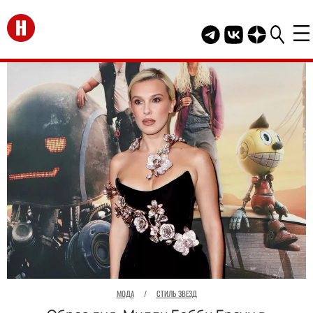
Перейти на главную
Telegram канал HEL
Группа HELLO В
Канал HELLO
МОДА
/
СТИЛЬ ЗВЕЗД