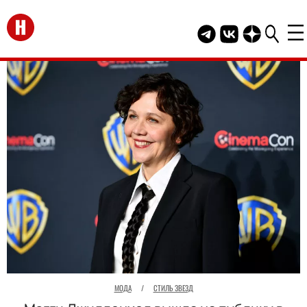
Перейти на главную
Telegram канал HEL
Группа HELLO В
Канал HELLO
МОДА
/
СТИЛЬ ЗВЕЗД