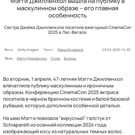
Мэгги Джилленхол вышла на публику в
маскулинном образе – его главная
особенность
Сестра Джейка Джилленхола посетила ежегодный CinemaCon
2025 в Лас-Вегасе.
Фото:
Getty Images
Текст:
Дарья Бухарина
03.04.2025 / 14:30
Теги:
Мэгги Джилленхол
Стиль
Волосы
Во вторник, 1 апреля, 47-летняя Мэгги Джилленхол
впечатлила публику маскулинным и ироничным
образом. Конференцию CinemaCon 2025 актриса
посетила в черном брючном костюме и белой базовой
рубашке, которую дополнила особенной деталью.
На шею Мэгги повязала “вирусный” галстук от
Schiaparelli из осенней коллекции 2024 года,
изображающий косу из натуральных темных волос.