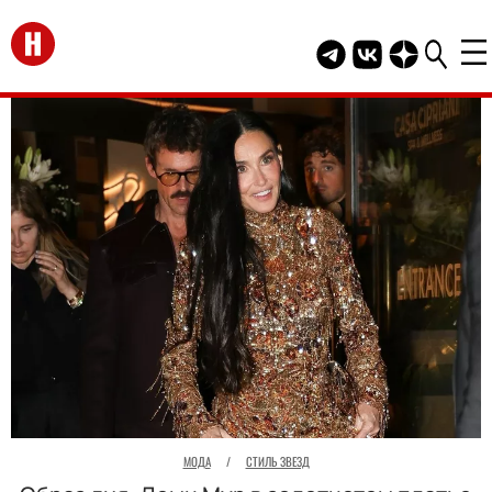
Перейти на главную
Telegram канал HEL
Группа HELLO В
Канал HELLO
МОДА
/
СТИЛЬ ЗВЕЗД