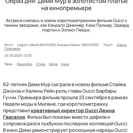
Образ дня: Деми Мур в золотистом платье
на кинопремьере
Актриса снялась в новом короткометражном фильме Gucci с
такими звездами, как Кендалл Дженнер, Кеке Палмер, Эдвард
Нортон и Эллиот Пейдж.
Фото:
Legion-Media BACKGRID, Aissaoui Nacer / BACKGRID
Текст:
Елена
Соболева
24.09.2025 / 12:30
Теги:
Деми Мур
Стиль
Мода
Кино
62-летняя Деми Мур сыграла в новом фильме Спайка
Джонза и Халины Рейн роль главы Gucci Барбары
Гуччи. Премьера фильма прошла 23 сентября в рамках
Недели моды в Милане, где короткометражку
представил
креативный директор Gucci Демна
Гвасалия
. Фильм был показан вместо дефиле и
сопровождался лукбуком последних коллекций Gucci.
В кино Деми демонстрирует роскошные наряды Gucci