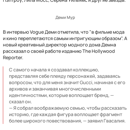
Пэлтроу, Лила Мосс, Серена Уильямс и другие звезды.
Деми Мур
В интервью Vogue Деми отметила, что "в фильме мода
и кино переплетаются самым интригующим образом". А
новый креативный директор модного дома Демна
рассказал о своей работе изданию The Hollywood
Reporter.
С самого начала я создавал коллекцию,
представляя себе плеяду персонажей, задаваясь
вопросом, что для меня значит Gucci, начиная с его
архивов и заканчивая многочисленными
идентичностями, которые воплощает бренд, —
сказал он.
— Я собрал воображаемую семью, чтобы рассказать
историю, где каждая фигура воплощает фрагмент
более широкого повествования, — заявил Гвасалия.