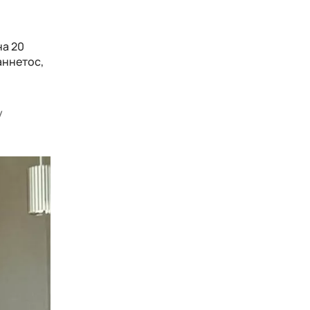
на 20
аннетос,
у