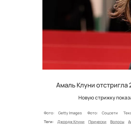
Амаль Клуни отстригла 2
Новую стрижку показ
Фото:
Getty Images
Фото:
Соцсети
Тек
Теги:
Джордж Клуни
Прически
Волосы
А