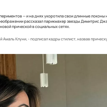
периментов — и на днях укоротила свои длинные локоны 
преображении рассказал парикмахер звезды Димитрис Дж
новой прической в социальных сетях.
 Амаль Клуни, - подписал кадры стилист, назвав прическ