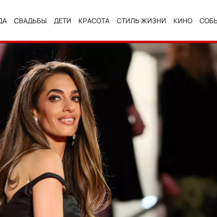
ДА
СВАДЬБЫ
ДЕТИ
КРАСОТА
СТИЛЬ ЖИЗНИ
КИНО
СОБ