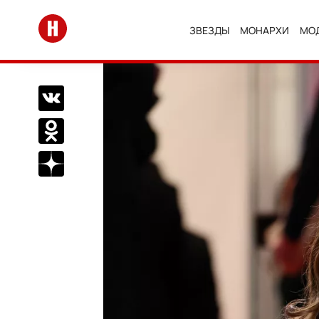
Перейти на главную
ЗВЕЗДЫ
МОНАРХИ
МО
Поделиться Вконтакте
Поделиться в Одноклассниках
Подписаться на нас в Дзен