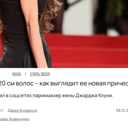
МОДА
/
СТИЛЬ ЗВЕЗД
0 см волос – как выглядит ее новая приче
ал в соцсетях парикмахер жены Джорджа Клуни.
ст:
Дарья Бухарина
08.10.
маль Аламуддин