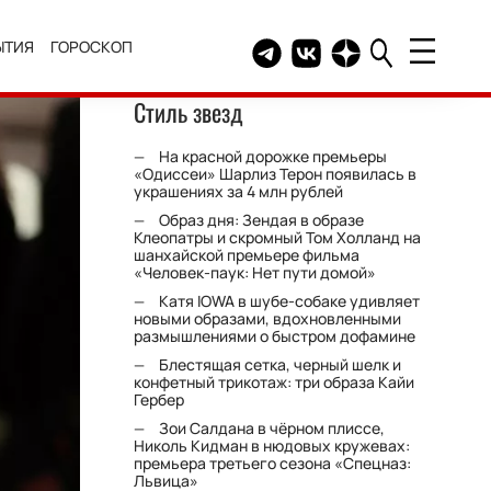
ЫТИЯ
ГОРОСКОП
Telegram канал HELLO
Группа HELLO Вконтакт
Канал HELLO в Дзе
Стиль звезд
На красной дорожке премьеры
«Одиссеи» Шарлиз Терон появилась в
украшениях за 4 млн рублей
Образ дня: Зендая в образе
Клеопатры и скромный Том Холланд на
шанхайской премьере фильма
«Человек-паук: Нет пути домой»
Катя IOWA в шубе-собаке удивляет
новыми образами, вдохновленными
размышлениями о быстром дофамине
Блестящая сетка, черный шелк и
конфетный трикотаж: три образа Кайи
Гербер
Зои Салдана в чёрном плиссе,
Николь Кидман в нюдовых кружевах:
премьера третьего сезона «Спецназ:
Львица»