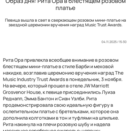
Образ дня: Рита Ора в блестящем розовом
платье
Певица вышла в свет в сверкающем розовом мини-платье на
звездной церемонии вручения наград Music Trust Awards.
04.11.2025 / 15:30
Рита Ора привлекла всеобщее внимание в розовом
блестящем мини-платье в стиле Барби и меховой
накидке, возглавив церемонию вручения наград The ​​
Music Industry Trust Awards в понедельник, 3 ноября.
На вечере, который прошел в отеле JW Marriott
Grosvenor House, к певице присоединились Луиза
Реднапп, Эмма Бантон и Сиан Уэлби. Рита
продемонстрировала свою идеальную фигуру в
ослепительном платье с бретельками, которое она
дополнила колготками в тон и туфлями на шпильке.
Рита накинула на плечи розовую шубу и надела
массивное серебряное ожерелье-цепочку.