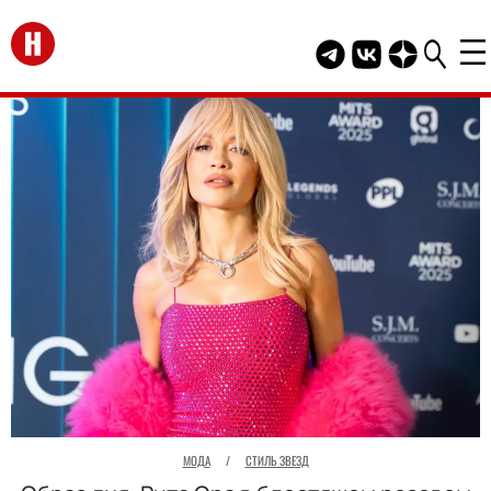
Перейти на главную
Telegram канал HEL
Группа HELLO В
Канал HELLO
МОДА
/
СТИЛЬ ЗВЕЗД