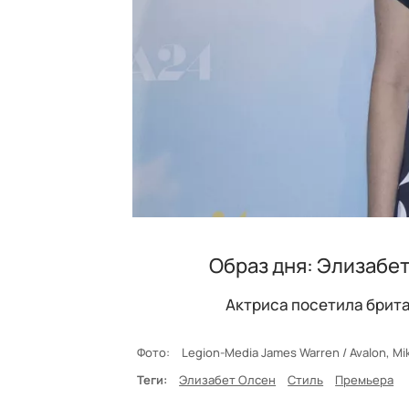
Образ дня: Элизабет
Актриса посетила брита
Фото:
Legion-Media James Warren / Avalon, M
Теги:
Элизабет Олсен
Стиль
Премьера