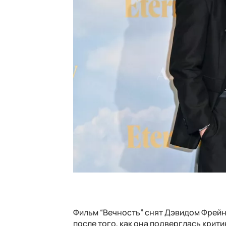
Фильм “Вечность” снят Дэвидом Фрейн
после того, как она подверглась критик