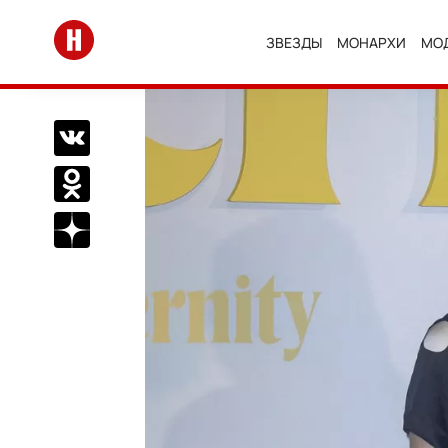
Перейти на главную
ЗВЕЗДЫ
МОНАРХИ
МО
Поделиться Вконтакте
Поделиться в Одноклассниках
Подписаться на нас в Дзен