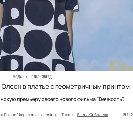
МОДА
/
СТИЛЬ ЗВЕЗД
 Олсен в платье с геометричным принтом
нскую премьеру своего нового фильма "Вечность".
ike Raison/dmg media Licensing
Текст:
Елена Соболева
18.11.