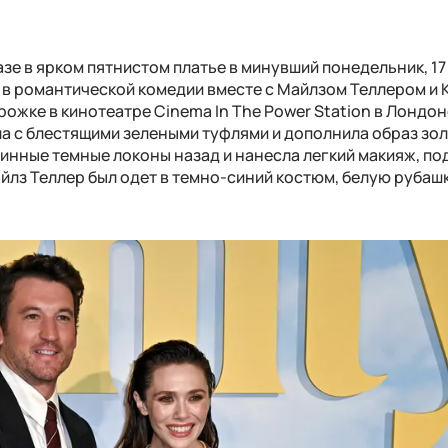
зе в ярком пятнистом платье в минувший понедельник, 17
я в романтической комедии вместе с Майлзом Теллером и
ожке в кинотеатре Cinema In The Power Station в Лондон
ла с блестящими зелеными туфлями и дополнила образ зо
линные темные локоны назад и нанесла легкий макияж, п
йлз Теллер был одет в темно-синий костюм, белую рубашк