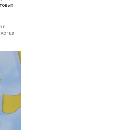
нговых
е в
 когда
.