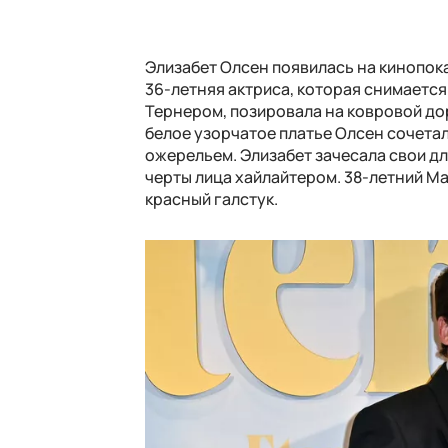
Элизабет Олсен появилась на кинопока
36-летняя актриса, которая снимаетс
Тернером, позировала на ковровой дор
белое узорчатое платье Олсен сочета
ожерельем. Элизабет зачесала свои д
черты лица хайлайтером. 38-летний Ма
красный галстук.