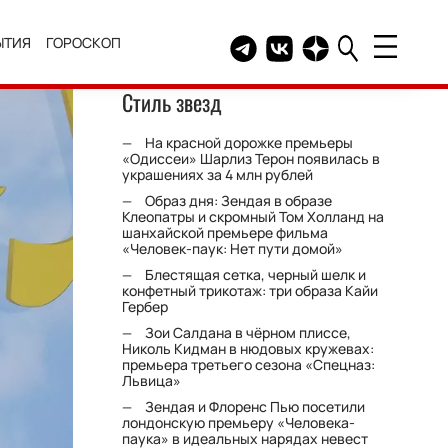
ЫТИЯ
ГОРОСКОП
Telegram канал HELLO
Группа HELLO Вконтакт
Канал HELLO в Дзе
Стиль звезд
На красной дорожке премьеры
«Одиссеи» Шарлиз Терон появилась в
украшениях за 4 млн рублей
Образ дня: Зендая в образе
Клеопатры и скромный Том Холланд на
шанхайской премьере фильма
«Человек-паук: Нет пути домой»
Блестящая сетка, черный шелк и
конфетный трикотаж: три образа Кайи
Гербер
Зои Салдана в чёрном плиссе,
Николь Кидман в нюдовых кружевах:
премьера третьего сезона «Спецназ:
Львица»
Зендая и Флоренс Пью посетили
лондонскую премьеру «Человека-
паука» в идеальных нарядах невест