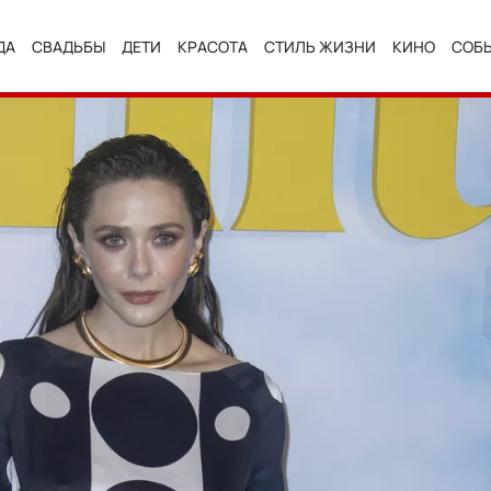
ДА
СВАДЬБЫ
ДЕТИ
КРАСОТА
СТИЛЬ ЖИЗНИ
КИНО
СОБ