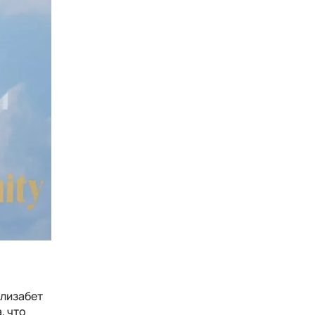
Элизабет
, что