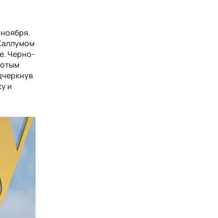
 ноября.
 Каллумом
е. Черно-
лотым
одчеркнув
у и