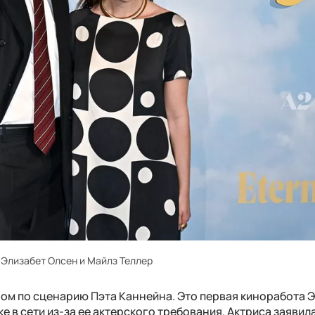
Элизабет Олсен и Майлз Теллер
ом по сценарию Пэта Каннейна. Это первая киноработа 
е в сети из-за ее актерского требования. Актриса заявила