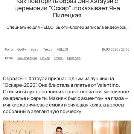
Как повторить образ Энн Хэтэуэй с
церемонии "Оскар": показывает Яна
Пилецкая
Специально для HELLO! бьюти-блогер записала видеоурок.
Фото:
Getty Images
Текст:
HELLO!
16.03.2026 / 22:00
Теги:
Энн Хэтэуэй
Оскар
Стиль
Красота
Образ Энн Хэтэуэй признан одним из лучших на
“Оскаре-2026”. Она блистала в платье от Valentino.
Стильный лук дополнили черные перчатки, массивное
ожерелье и серьги. Макияж был с акцентом на глаза —
мягкие коричневые смоки и сияющая кожа, а волосы
собранны в элегантную прическу.