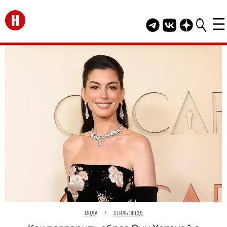
Перейти на главную
Telegram канал HEL
Группа HELLO В
Канал HELLO
МОДА
/
СТИЛЬ ЗВЕЗД