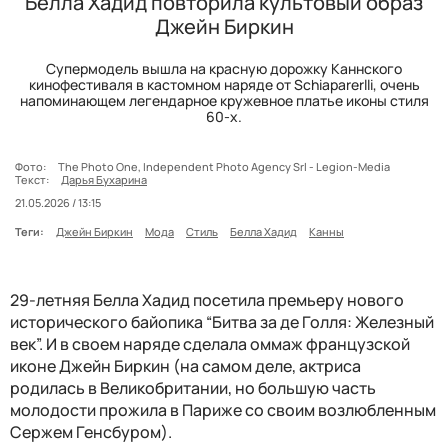
Белла Хадид повторила культовый образ
Джейн Биркин
Супермодель вышла на красную дорожку Каннского
кинофестиваля в кастомном наряде от Schiaparerlli, очень
напоминающем легендарное кружевное платье иконы стиля
60-х.
Фото:
The Photo One, Independent Photo Agency Srl - Legion-Media
Текст:
Дарья Бухарина
21.05.2026 / 13:15
Теги:
Джейн Биркин
Мода
Стиль
Белла Хадид
Канны
29-летняя Белла Хадид посетила премьеру нового
исторического байопика “Битва за де Голля: Железный
век”. И в своем наряде сделала оммаж французской
иконе Джейн Биркин (на самом деле, актриса
родилась в Великобритании, но большую часть
молодости прожила в Париже со своим возлюбленным
Сержем Генсбуром).