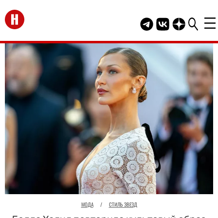
Перейти на главную
Telegram канал HEL
Группа HELLO В
Канал HELLO
МОДА
/
СТИЛЬ ЗВЕЗД