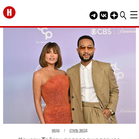
Перейти на главную
Telegram канал HEL
Группа HELLO В
Канал HELLO
МОДА
/
СТИЛЬ ЗВЕЗД