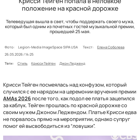
Крисси Тейген попала в неловкое
положение на красной дорожке
Телеведущая вышла в свет, чтобы поддержать своего мужа,
который был одним из почетных гостей музыкальной премии,
прошедшей 25 мая.
Фото:
Legion-Media ImageSpace SIPA USA
Текст:
Елена Соболева
26.05.2026 / 14:25
Теги:
Стиль
Крисси Тейген
Джон Ледженд
Крисси Тейген посмеялась над конфузом, который
случился с ее нарядом на церемонии вручения премии
AMAs 2026
после того, как подол ее платья зацепился
за каблук. Тейген прошлась по красной дорожке со
своим мужем Джоном Леджендом. Платье Крисси едва
не порвалось прямо на мероприятии, однако супруг
помог ей высвободиться из “ловушки”.