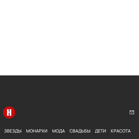
Перейти на главную
Нап
ЗВЕЗДЫ
МОНАРХИ
МОДА
СВАДЬБЫ
ДЕТИ
КРАСОТА