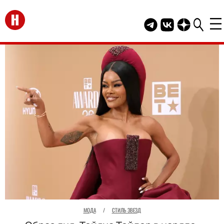
Перейти на главную
Telegram канал HEL
Группа HELLO В
Канал HELLO
МОДА
/
СТИЛЬ ЗВЕЗД