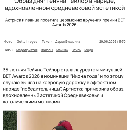
Образ дня: Тейяна Тейлор в наряде,
вдохновленном средневековой эстетикой
Актриса и певица посетила церемонию вручения премии BET
Awards 2026.
Фото:
Getty Images
Текст:
Дарья Бухарина
29.06.2026 / 11:30
Теги:
Мероприятия
Волосы
Макияж
Стиль
Мода
35-летняя Тейяна Тейлор стала лауреатом минувшей
BET Awards 2026 в номинации “Икона года” и по этому
случаю вышла на ковровую дорожку в эффектном
наряде “победительницы”. Артистка примерила образ,
вдохновленный эстетикой Средневековья и
католическими мотивами.