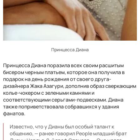
Принцесса Диана
Принцесса Диана поразила всех своим расшитым
бисером черным платьем, которое она получила в
подарок на день рождения от своего друга-
дизайнера Жака Азагури, дополнив образ сверкающим
колье-чокером с зелеными камнями и
соответствующими серьгами-подвесками. Диана
также поприветствовала собравшихся у здания
фанатов.
Известно, что у Дианы был особый талант к
общению, — ранее говорил People младший брат