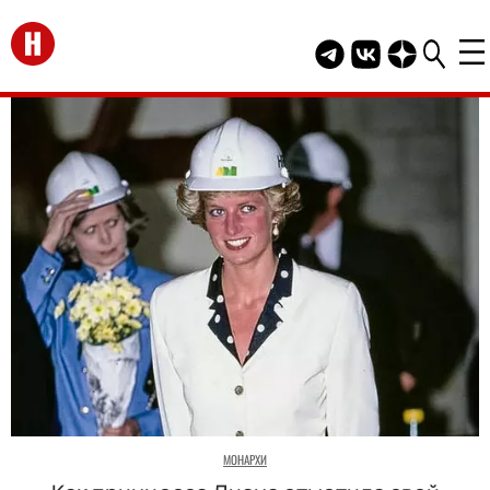
Перейти на главную
Telegram канал HEL
Группа HELLO В
Канал HELLO
МОНАРХИ