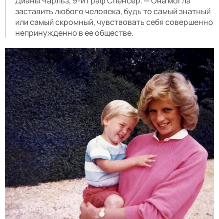
Дианы Чарльз, 9-й граф Спенсер. — Она могла
заставить любого человека, будь то самый знатный
или самый скромный, чувствовать себя совершенно
непринужденно в ее обществе.