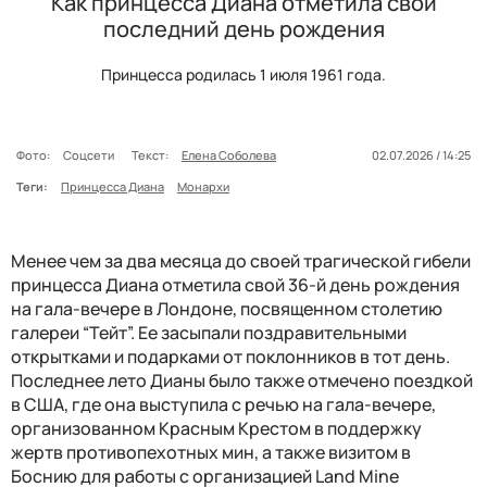
Как принцесса Диана отметила свой
последний день рождения
Принцесса родилась 1 июля 1961 года.
Фото:
Соцсети
Текст:
Елена Соболева
02.07.2026 / 14:25
Теги:
Принцесса Диана
Монархи
Менее чем за два месяца до своей трагической гибели
принцесса Диана отметила свой 36-й день рождения
на гала-вечере в Лондоне, посвященном столетию
галереи “Тейт”. Ее засыпали поздравительными
открытками и подарками от поклонников в тот день.
Последнее лето Дианы было также отмечено поездкой
в США, где она выступила с речью на гала-вечере,
организованном Красным Крестом в поддержку
жертв противопехотных мин, а также визитом в
Боснию для работы с организацией Land Mine