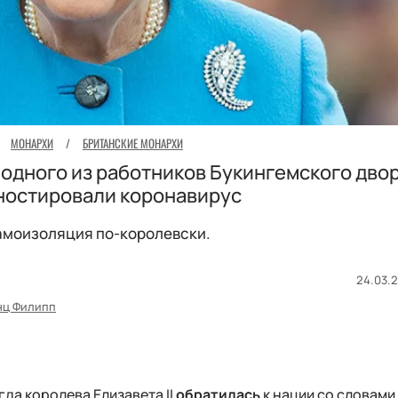
МОНАРХИ
/
БРИТАНСКИЕ МОНАРХИ
у одного из работников Букингемского дво
ностировали коронавирус
моизоляция по-королевски.
24.03.2
нц Филипп
гда королева Елизавета II
обратилась
к нации со словами