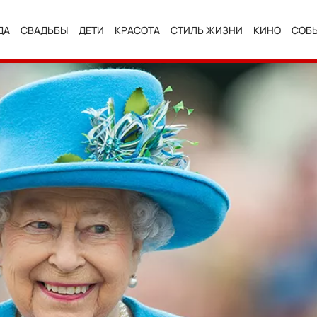
ДА
СВАДЬБЫ
ДЕТИ
КРАСОТА
СТИЛЬ ЖИЗНИ
КИНО
СОБ