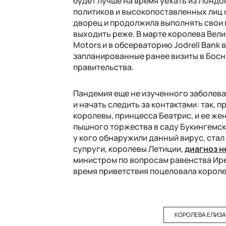
будет лучше на время уехать из Лондо
политиков и высокопоставленных лиц со
дворец и продолжила выполнять свои 
выходить реже. В марте королева Вел
Motors и в обсерваторию Jodrell Bank 
запланированные ранее визиты в Босн
правительства.
Пандемия еще не изученного заболеван
и начать следить за контактами: так, 
королевы, принцесса Беатрис, и ее ж
пышного торжества в саду Букингемск
у кого обнаружили данный вирус, стал 
супруги, королевы Летиции,
диагноз н
министром по вопросам равенства Ирен
время приветствия поцеловала королев
КОРОЛЕВА ЕЛИЗАВ