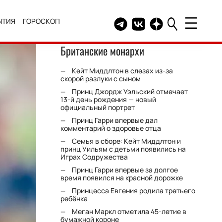
ЫТИЯ
ГОРОСКОП
Telegram канал HELLO
Группа HELLO Вконтакт
Канал HELLO в Дзе
Британские монархи
Кейт Миддлтон в слезах из-за
скорой разлуки с сыном
Принц Джордж Уэльский отмечает
13-й день рождения — новый
официальный портрет
Принц Гарри впервые дал
комментарий о здоровье отца
Семья в сборе: Кейт Миддлтон и
принц Уильям с детьми появились на
Играх Содружества
Принц Гарри впервые за долгое
время появился на красной дорожке
Принцесса Евгения родила третьего
ребёнка
Меган Маркл отметила 45-летие в
бумажной короне