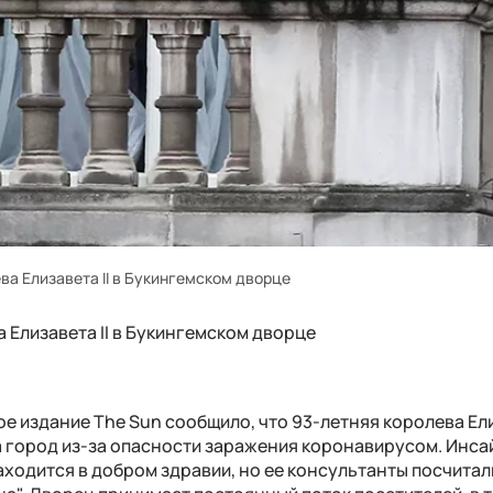
ва Елизавета II в Букингемском дворце
 Елизавета II в Букингемском дворце
е издание The Sun сообщило, что 93-летняя королева Ели
а город из-за опасности заражения коронавирусом. Инс
аходится в добром здравии, но ее консультанты посчитал