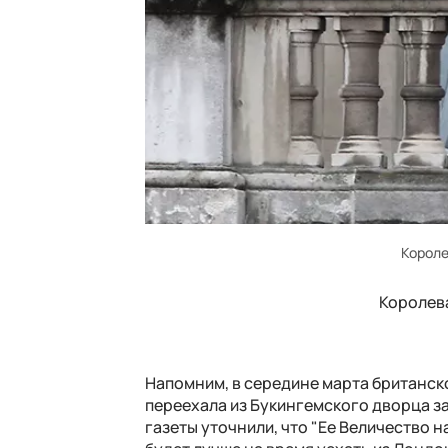
Короле
Королева
Напомним, в середине марта британско
переехала из Букингемского дворца з
газеты уточнили, что "Ее Величество н