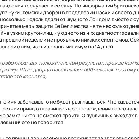
 пандемия коснулась и ее саму. По информации британск
ула Букингемский дворец в преддверии Пасхи и своего д
 несколько недель вдали от шумного Лондона вместе с с
инятые меры защиты Ее Величества - в те несколько дней
йне узким кругом лиц, - у одного из них диагностировали
 прошлой неделе и не проявляло никаких симптомов. Сей
овали с ним, изолированы минимум на 14 дней.
у работника, дал положительный результат, прежде чем 
Беркшир. Штат дворца насчитывает 500 человек, поэтому
этапе это коснется,
 что имя заболевшего не будет разглашаться. Что касаетс
98-летний принц отправились в сопровождении персонала 
ию замка никто не сможет пройти. О публичных выходах в
левы ничего не говорится.
и, что принц Гарри особенно переживает за здоровье сво