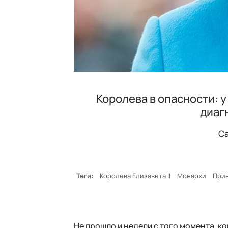
Королева в опасности: 
диаг
Са
Теги:
Королева Елизавета II
Монархи
При
Не прошло и недели с того момента, ко