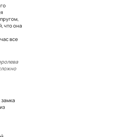
ого
ня
упругом,
, что она
час все
королева
 сложно
я замка
из
ей