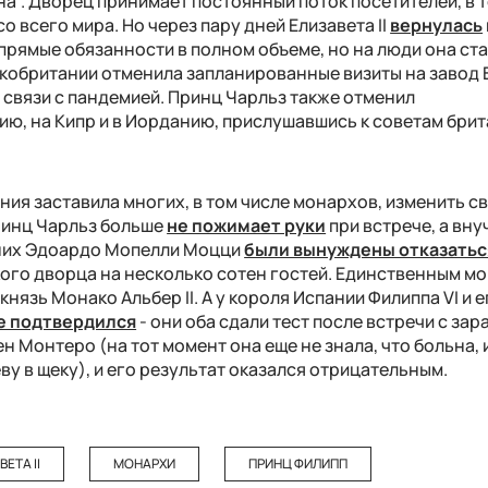
на". Дворец принимает постоянный поток посетителей, в 
 всего мира. Но через пару дней Елизавета II
вернулась
прямые обязанности в полном объеме, но на люди она ст
икобритании отменила запланированные визиты на завод 
в связи с пандемией. Принц Чарльз также отменил
ию, на Кипр и в Иорданию, прислушавшись к советам бри
ия заставила многих, в том числе монархов, изменить с
принц Чарльз больше
не пожимает руки
при встрече, а вну
ених Эдоардо Мопелли Моцци
были вынуждены отказатьс
ого дворца на несколько сотен гостей. Единственным м
князь Монако Альбер II. А у короля Испании Филиппа VI и е
е подтвердился
- они оба сдали тест после встречи с за
 Монтеро (на тот момент она еще не знала, что больна, 
у в щеку), и его результат оказался отрицательным.
ЕТА II
МОНАРХИ
ПРИНЦ ФИЛИПП