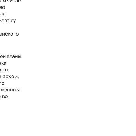
том числе
во
ала
Bentley
танского
вои планы
чка
я
от
онархом,
го
раженным
и во