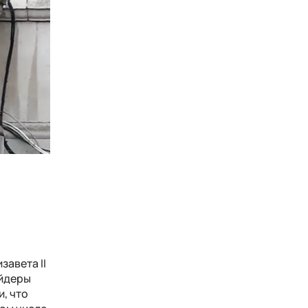
завета II
айдеры
и, что