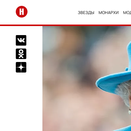
Перейти на главную
ЗВЕЗДЫ
МОНАРХИ
МО
Поделиться Вконтакте
Поделиться в Одноклассниках
Подписаться на нас в Дзен