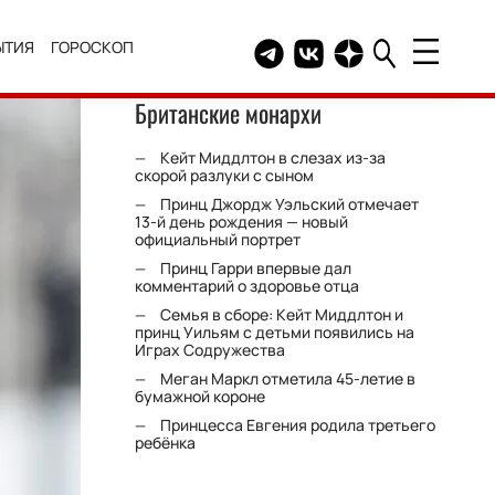
ЫТИЯ
ГОРОСКОП
Telegram канал HELLO
Группа HELLO Вконтакт
Канал HELLO в Дзе
Британские монархи
Кейт Миддлтон в слезах из-за
скорой разлуки с сыном
Принц Джордж Уэльский отмечает
13-й день рождения — новый
официальный портрет
Принц Гарри впервые дал
комментарий о здоровье отца
Семья в сборе: Кейт Миддлтон и
принц Уильям с детьми появились на
Играх Содружества
Меган Маркл отметила 45-летие в
бумажной короне
Принцесса Евгения родила третьего
ребёнка