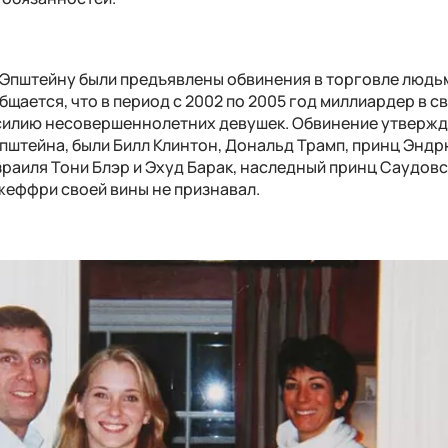
 Эпштейну
были предъявлены обвинения в торговле людь
щается, что в период с 2002 по 2005 год миллиардер в с
силию несовершеннолетних девушек. Обвинение утвержда
Эпштейна, были Билл Клинтон, Дональд Трамп, принц Эндр
раиля Тони Блэр и Эхуд Барак, наследный принц Саудов
жеффри своей вины не признавал.