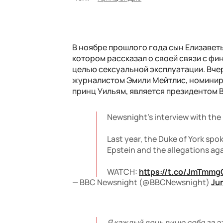
В ноябре прошлого года сын Елизаветы
котором рассказал о своей связи с ф
целью сексуальной эксплуатации. Вчер
журналистом Эмили Мейтлис, номиниро
принц Уильям, является президентом B
Newsnight’s interview with the
Last year, the Duke of York spok
Epstein and the allegations aga
WATCH:
https://t.co/JmTmmg
— BBC Newsnight (@BBCNewsnight)
Ju
Я каждый день виню себя за э