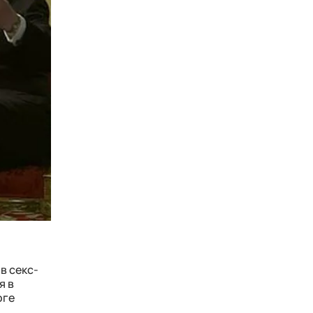
в секс-
я в
оге