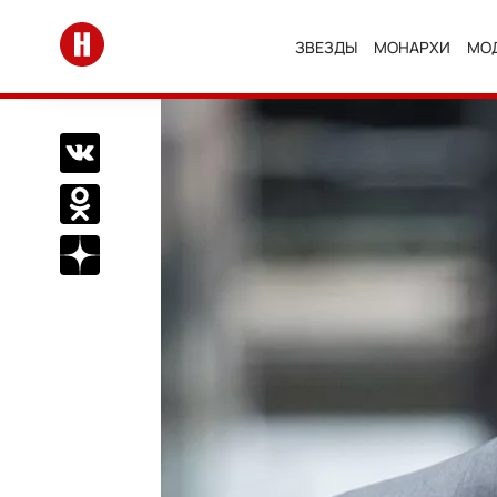
Перейти на главную
ЗВЕЗДЫ
МОНАРХИ
МО
Поделиться Вконтакте
Поделиться в Одноклассниках
Подписаться на нас в Дзен