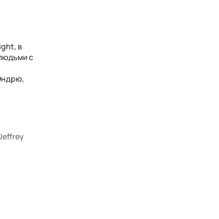
ght, в
людьми с
Эндрю,
Jeffrey