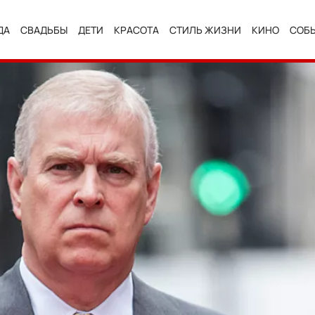
ДА
СВАДЬБЫ
ДЕТИ
КРАСОТА
СТИЛЬ ЖИЗНИ
КИНО
СОБ