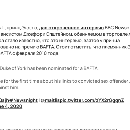
 II, принц Эндрю,
дал откровенное интервью
BBC Newsni
инансистом Джеффри Эпштейном, обвиняемом в торговле 
а стало известно, что это интервью, взятое у принца
вано на премию BAFTA. Стоит отметить, что племянник 
AFTA с февраля 2010 года.
 Duke of York has been nominated for a BAFTA.
e for the first time about his links to convicted sex offender 
inst him.
Qsjh
#Newsnight
|
@maitlis
pic.twitter.com/zYX2rGgqnZ
ne 4, 2020
то, потому что это не то поведение, которое должен