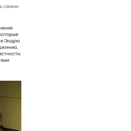
ть самым
инения
 которые
кже Эндрю
рджинию,
астности,
тами.