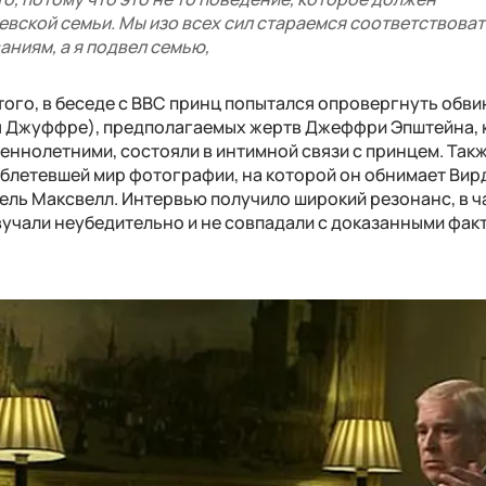
вской семьи. Мы изо всех сил стараемся соответствова
аниям, а я подвел семью,
того, в беседе с BBC принц попытался опровергнуть обв
ия Джуффре), предполагаемых жертв Джеффри Эпштейна,
шеннолетними, состояли в интимной связи с принцем. Та
блетевшей мир фотографии, на которой он обнимает Ви
изель Максвелл. Интервью получило широкий резонанс, в ч
вучали неубедительно и не совпадали с доказанными фак