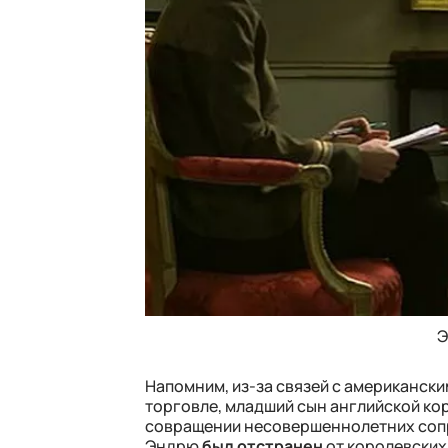
Э
Напомним, из-за связей с американск
торговле, младший сын английской кор
совращении несовершеннолетних сопр
Эндрю
был отстранен
от королевских