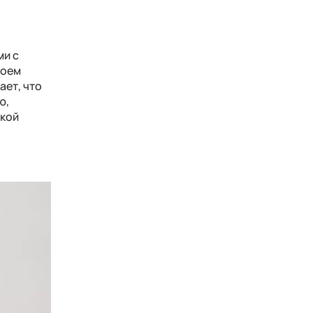
ми с
воем
ет, что
ю,
ской