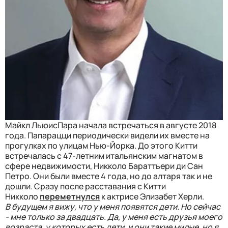
Майкл Льюис
Пара начала встречаться в августе 2018
года. Папарацци периодически видели их вместе на
прогулках по улицам Нью-Йорка.
До этого Китти
встречалась с 47-летним итальянским магнатом в
сфере недвижимости, Никколо Бараттьери ди Сан
Петро. Они были вместе 4 года, но до алтаря так и не
дошли. Сразу после расставания с Китти
Никколо
переметнулся
к актрисе Элизабет Херли.
В будущем я вижу, что у меня появятся дети. Но сейчас
- мне только за двадцать. Да, у меня есть друзья моего
возраста, у которых есть дети, и они такие милые, но я