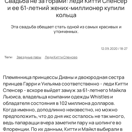
Свадьба не за горами: леди Китти Спенсер
и ее 61-летний жених-миллионер купили
кольца
Эта свадьба обещает стать одной из самых красивых и
утонченных.
12.09.2020 / 18:27
Теги:
Звездные пары
Леди Китти Спенсер
Племянница принцессы Дианы и двоюродная сестра
принцев Гарри и Уильяма соответственно - леди Китти
Спенсер - вскоре выйдет замуж за 61-летнего Майкла
Льюиса, владельца компании одежды Whistles и
обладателя состояния в 102 миллиона долларов.
Когда именно, доподлинно неизвестно, но можно
предположить, что до дня икс осталось не так много,
ведь папарацци вчера заметили пару на шопинге во
Флоренции. По их данным, Китти и Майкл выбирали в