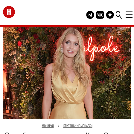
Перейти на главную
Telegram канал HEL
Группа HELLO В
Канал HELLO
МОНАРХИ
/
БРИТАНСКИЕ МОНАРХИ