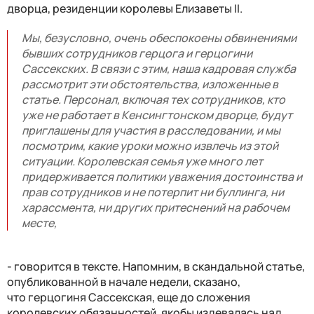
дворца, резиденции королевы Елизаветы II.
Мы, безусловно, очень обеспокоены обвинениями
бывших сотрудников герцога и герцогини
Сассекских. В связи с этим, наша кадровая служба
рассмотрит эти обстоятельства, изложенные в
статье. Персонал, включая тех сотрудников, кто
уже не работает в Кенсингтонском дворце, будут
приглашены для участия в расследовании, и мы
посмотрим, какие уроки можно извлечь из этой
ситуации. Королевская семья уже много лет
придерживается политики уважения достоинства и
прав сотрудников и не потерпит ни буллинга, ни
харассмента, ни других притеснений на рабочем
месте,
- говорится в тексте. Напомним, в скандальной статье,
опубликованной в начале недели, сказано,
что герцогиня Сассекская, еще до сложения
королевских обязанностей, якобы издевалась над