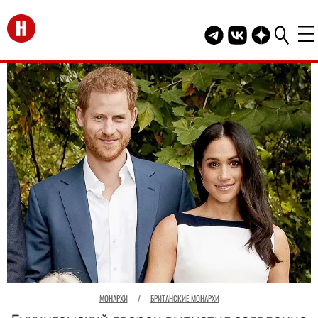
Перейти на главную
Telegram канал HEL
Группа HELLO В
Канал HELLO
МОНАРХИ
/
БРИТАНСКИЕ МОНАРХИ