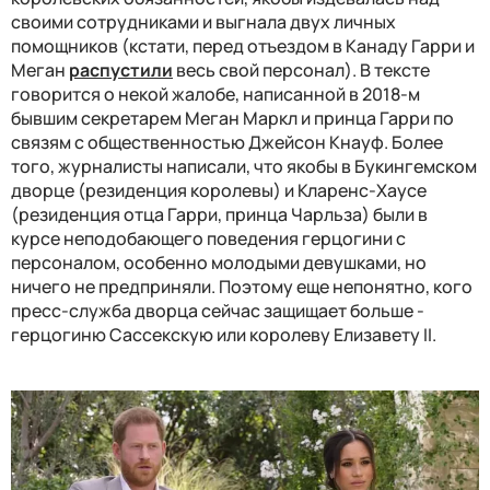
своими сотрудниками и выгнала двух личных
помощников (кстати, перед отъездом в Канаду Гарри и
Меган
распустили
весь свой персонал). В тексте
говорится о некой жалобе, написанной в 2018-м
бывшим секретарем Меган Маркл и принца Гарри по
связям с общественностью Джейсон Кнауф. Более
того, журналисты написали, что я
кобы в Букингемском
дворце (резиденция королевы) и Кларенс-Хаусе
(резиденция отца Гарри, принца Чарльза) были в
курсе неподобающего поведения герцогини с
персоналом, особенно молодыми девушками, но
ничего не предприняли. Поэтому еще непонятно, кого
пресс-служба дворца сейчас защищает больше -
герцогиню Сассекскую или королеву Елизавету II.