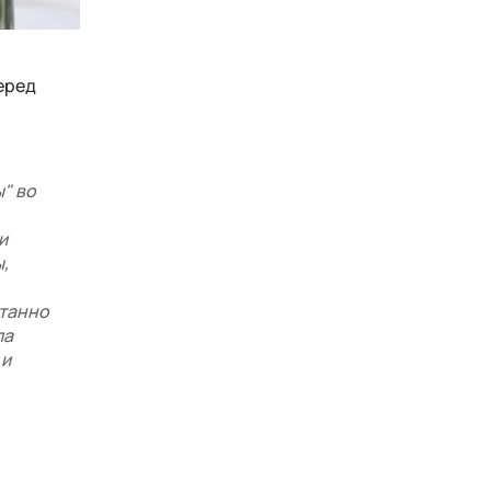
еред
" во
и
,
станно
ла
 и