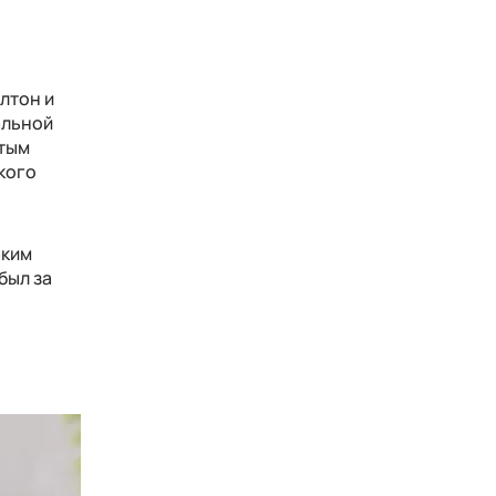
лтон и
альной
ытым
кого
аким
был за