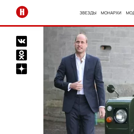
Перейти на главную
ЗВЕЗДЫ
МОНАРХИ
МО
Поделиться Вконтакте
Поделиться в Одноклассниках
Подписаться на нас в Дзен