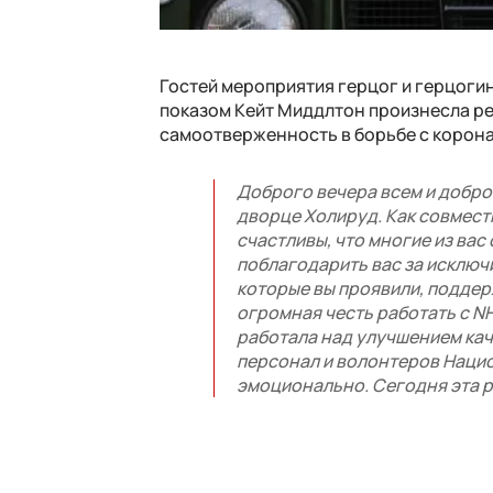
Гостей мероприятия герцог и герцоги
показом Кейт Миддлтон произнесла ре
самоотверженность в борьбе с корон
Доброго вечера всем и добро
дворце Холируд. Как совмест
счастливы, что многие из вас
поблагодарить вас за исключ
которые вы проявили, поддер
огромная честь работать с NH
работала над улучшением кач
персонал и волонтеров Нацио
эмоционально. Сегодня эта ра