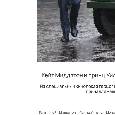
Кейт Миддлтон и принц Уи
На специальный кинопоказ герцог 
принадлежав
Теги:
Кейт Миддлтон
Принц Уильям
Мона