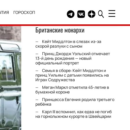
ЫТИЯ
ГОРОСКОП
Telegram канал HELLO
Группа HELLO Вконтакт
Канал HELLO в Дзе
Британские монархи
Кейт Миддлтон в слезах из-за
скорой разлуки с сыном
Принц Джордж Уэльский отмечает
13-й день рождения — новый
официальный портрет
Семья в сборе: Кейт Миддлтон и
принц Уильям с детьми появились на
Играх Содружества
Меган Маркл отметила 45-летие в
бумажной короне
Принцесса Евгения родила третьего
ребёнка
Карл III вспомнил, как едва не погиб
на горнолыжном курорте в Швейцарии