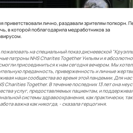
ня приветствовали лично, раздавали зрителям попкорн. П
чь, в которой поблагодарила медработников за
авирусом.
 пожаловать на специальный показ диснеевской "Круэллы
ные патроны NHS Charites Together Уильям и я абсолютно
 смогли присоединиться к нам сегодня вечером. Мы хотел
ительную преданность, приверженность и личные жертвы
живая наши сообщества во время этой пандемии. Для нас
S Charities Together. В течение последних 13 лет она неу
ества услуг, предоставляемых пациентам, и поддержива
нальной системы здравоохранения, как практически, так
бота важна как никогда, - сказала герцогиня.