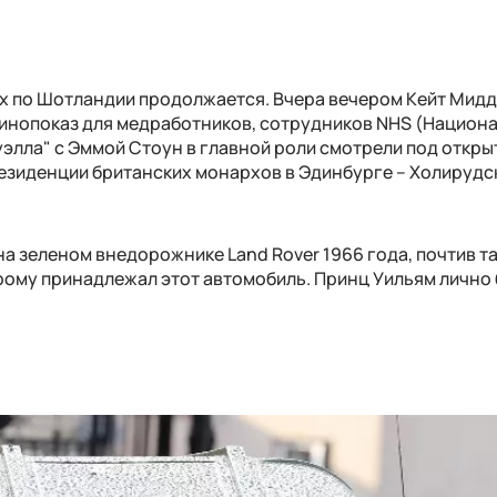
х по Шотландии продолжается. Вчера вечером Кейт Мидд
кинопоказ для медработников, сотрудников NHS (Национ
элла" с Эммой Стоун в главной роли смотрели под откр
езиденции британских монархов в Эдинбурге – Холирудс
 на зеленом внедорожнике Land Rover 1966 года, почтив т
рому принадлежал этот автомобиль. Принц Уильям лично 