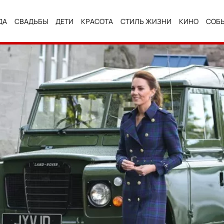
ДА
СВАДЬБЫ
ДЕТИ
КРАСОТА
СТИЛЬ ЖИЗНИ
КИНО
СОБ