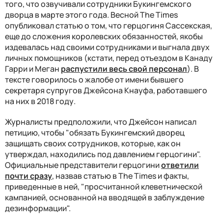
того, что озвучивали сотрудники Букингемского
дворца в марте этого года. Весной The Times
опубликовал статью о том, что герцогиня Сассекская,
еще до сложения королевских обязанностей, якобы
издевалась над своими сотрудниками и выгнала двух
личных помощников (кстати, перед отъездом в Канаду
Гарри и Меган
распустили весь свой персонал
). В
тексте говорилось о жалобе от имени бывшего
секретаря супругов Джейсона Кнауфа, работавшего
на них в 2018 году.
Журналисты предположили, что Джейсон написал
петицию, чтобы "обязать Букингемский дворец
защищать своих сотрудников, которые, как он
утверждал, находились под давлением герцогини".
Официальные представители герцогини
ответили
почти сразу
, назвав статью в The Times и факты,
приведенные в ней, "просчитанной клеветнической
кампанией, основанной на вводящей в заблуждение
дезинформации".