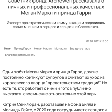
Советник фонда Archewell рассказала о
личных и профессиональных качествах
Меган Маркл и принца Гарри
Эксперт про стратегическим коммуникациям поделилась
своим мнением о герцоге и герцогине Сассекских.
07.07.2021 / 15:00
Теги:
Принц Гарри
Меган Маркл
Монархи
Звездные пары
Благотворительность
Одни любят Меган Маркл и принца Гарри, другие
постоянно критикуют супругов и считают их уход из
королевского дворца "предательством традиций". Но
есть те, кто работает с ними и готов публично
высказать свое мнение относительно этой пары.
Кэтрин Сен-Лоран, работавшая на фонд Билла и
Мелинды Гейтс, с 2020 года сотрудничает с герцогом