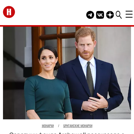
Перейти на главную
Telegram канал HEL
Группа HELLO В
Канал HELLO
МОНАРХИ
/
БРИТАНСКИЕ МОНАРХИ