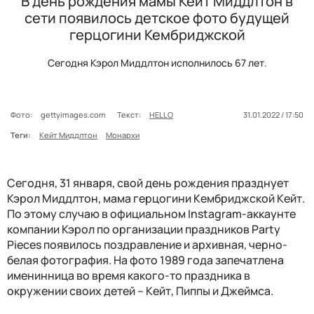
В день рождения мамы Кейт Миддлтон в
сети появилось детское фото будущей
герцогини Кембриджской
Сегодня Кэрол Миддлтон исполнилось 67 лет.
Фото:
gettyimages.com
Текст:
HELLO
31.01.2022 / 17:50
Теги:
Кейт Миддлтон
Монархи
Сегодня, 31 января, свой день рождения празднует
Кэрол Миддлтон, мама герцогини Кембриджской Кейт.
По этому случаю в официальном Instagram-аккаунте
компании Кэрол по организации праздников Party
Pieces появилось поздравление и архивная, черно-
белая фотография. На фото 1989 года запечатлена
именинница во время какого-то праздника в
окружении своих детей – Кейт, Пиппы и Джеймса.