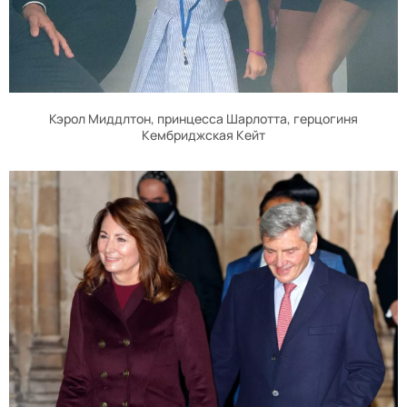
Кэрол Миддлтон, принцесса Шарлотта, герцогиня
Кембриджская Кейт