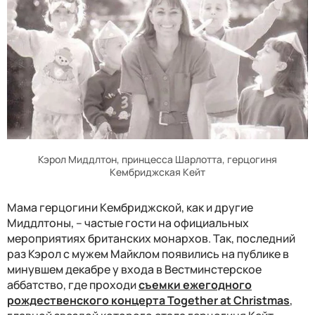
Кэрол Миддлтон, принцесса Шарлотта, герцогиня
Кембриджская Кейт
Мама герцогини Кембриджской, как и другие
Миддлтоны, – частые гости на официальных
мероприятиях британских монархов. Так, последний
раз Кэрол с мужем Майклом появились на публике в
минувшем декабре у входа
в Вестминстерское
аббатство, где проходи
съемки ежегодного
рождественского концерта Together at Christmas
,