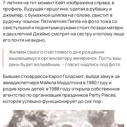
7-летняя на тот момент Кейт изображена справа, в
профиль. Будущая герцогиня, одетая в рубашку и
джемпер, с бумажной шляпке на голове, свистит в
дудочку-язычок. Пятилетняя Пиппа на фото тоже со
свистулькой и поднятыми руками стоит позади матери,
а двухлетний Джеймс смотрит на сестру и потому лица
его почти не видно.
Желаем самого счастливого дня рождения
выдающемуся организатору вечеринок. Пусть ваш
день будет волшебным, – гласит надпись под фото.
Бывшая стюардесса Кэрол Голдсмит, выйдя замуж за
авиадиспетчера Майкла Миддлтона в 1980 году и
родив троих детей, в 1988 году открыла собственное
агентство по организации праздников Party Pieces,
которое успешно функционирует до сих пор.