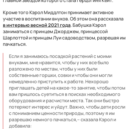
главной звездой которого стала герцогиня Кейт.
Кроме того Кэрол Миддлтон принимает активное
участие в воспитании внуков. Об этом она рассказала
в интервью весной 2021 года
. Бабушка Кэрол
заниматься с принцем Джорджем, принцессой
Шарлоттой и принцем Луи садоводством, разрешая им
пачкаться.
Если я занимаюсь посадкой растений с моими
внуками, мне нравится, чтобы у них все было
разложено по местам, чтобы у них были
собственные горшки, совки и чтобы они могли
немедленно приступить к работе. Нехорошо
приглашать детей на какое-то занятие, чтобы потом
вам пришлось суетиться в поисках необходимого
оборудования и расчистки места. Так они быстро
потеряют интерес и уйдут. Важно, чтобы дети росли
с пониманием ценности природы, поэтому я им
разрешаю немного пачкаться,– сказала Кэрол и
добавила: