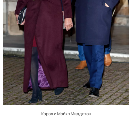
Кэрол и Майкл Миддлтон