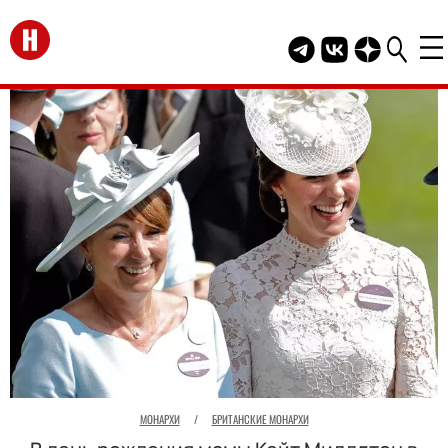
Перейти на главную
Telegram канал HEL
Группа HELLO В
Канал HELLO
МОНАРХИ
/
БРИТАНСКИЕ МОНАРХИ