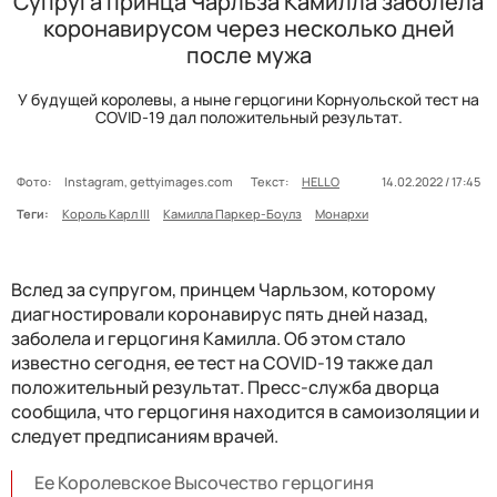
Супруга принца Чарльза Камилла заболела
коронавирусом через несколько дней
после мужа
У будущей королевы, а ныне герцогини Корнуольской тест на
COVID-19 дал положительный результат.
Фото:
Instagram, gettyimages.com
Текст:
HELLO
14.02.2022 / 17:45
Теги:
Король Карл III
Камилла Паркер-Боулз
Монархи
Вслед за супругом, принцем Чарльзом, которому
диагностировали коронавирус пять дней назад,
заболела и герцогиня Камилла. Об этом стало
известно сегодня, ее тест на COVID-19 также дал
положительный результат. Пресс-служба дворца
сообщила, что герцогиня находится в самоизоляции и
следует предписаниям врачей.
Ее Королевское Высочество герцогиня