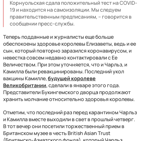
Корнуольская сдала положительный тест на COVID-
19 и находится на самоизоляции. Мы следуем
правительственным предписаниям, – говорится в
сообщении пресс-службы.
Теперь подданные и журналисты еще больше
обеспокоены здоровье королевы Елизаветы, ведь и ее
сын, который повторно заразился коронавирусом, и
невестка совсем недавно контактировали с Ее
Величеством. При этом уточняется, что и Чарльз, и
Камилла были ревакцинированы. Последний укол
вакцины Камилле,
будущей королеве
Великобритании
, сделали в январе этого года.
Представители Букингемского дворца продолжают
хранить молчание относительно здоровья королевы.
Отметим, что последний раз перед карантином Чарльз
и Камилла вместе выходили в свет в прошлый четверг.
В тот вечер они посетили торжественный прием в
Британском музее в честь British Asian Trust
(Британско-Азиатского фонда), который Чарльз