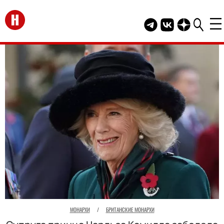
Перейти на главную
Telegram канал HEL
Группа HELLO В
Канал HELLO
МОНАРХИ
/
БРИТАНСКИЕ МОНАРХИ