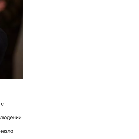
 с
облюдении
счезло.