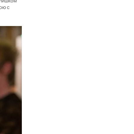
слишком
рю с