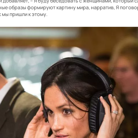
и добавляет, – Я буду беседовать с женщинами, который 
ные образы формируют картину мира, нарратив, Я погово
к мы пришли к этому.