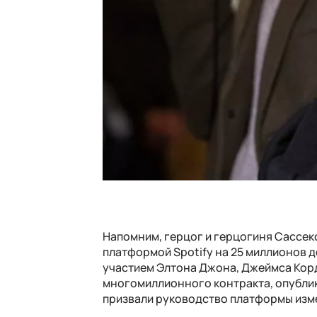
Напомним, герцог и герцогиня Сассекс
платформой Spotify на 25 миллионов д
участием Элтона Джона, Джеймса Корд
многомиллионного контракта, опублик
призвали руководство платформы измен