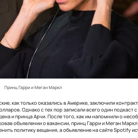
Принц Гарри и Меган Маркл
кие, как только оказались в Америке, заключили контракт
олларов. Однако с тех пор записали всего один подкаст с
ена и принца Арчи. После того, как им напомнили о нес
овав объявлении о вакансии, принц Гарри и Меган Маркл
ить политику вещания, а объявление на сайте Spotify и