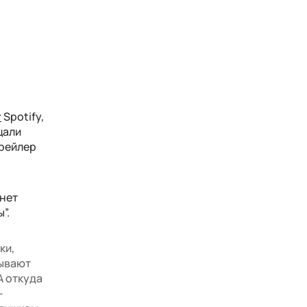
т
Spotify,
щали
трейлер
анет
”.
ки,
тывают
А откуда
-