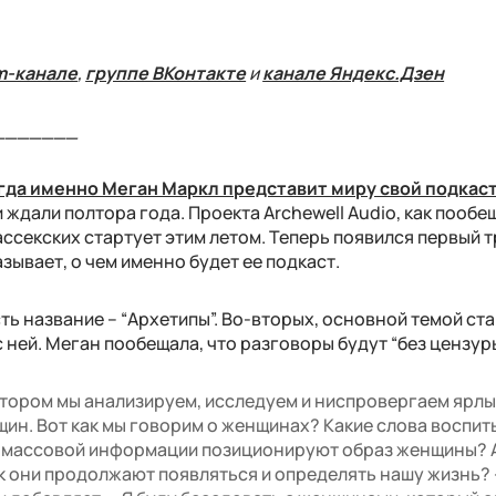
m-канале
,
группе ВКонтакте
и
канале Яндекс.Дзен
_______
гда именно Меган Маркл представит миру свой подкас
ждали полтора года. Проекта Archewell Audio, как пообе
ссекских стартует этим летом. Теперь появился первый 
зывает, о чем именно будет ее подкаст.
ть название – “Архетипы”. Во-вторых, основной темой ст
 ней. Меган пообещала, что разговоры будут “без цензуры
котором мы анализируем, исследуем и ниспровергаем ярлы
ин. Вот как мы говорим о женщинах? Какие слова воспи
а массовой информации позиционируют образ женщины? 
ак они продолжают появляться и определять нашу жизнь? 