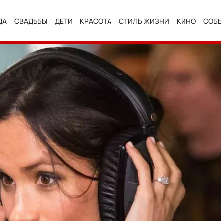
ДА
СВАДЬБЫ
ДЕТИ
КРАСОТА
СТИЛЬ ЖИЗНИ
КИНО
СОБ