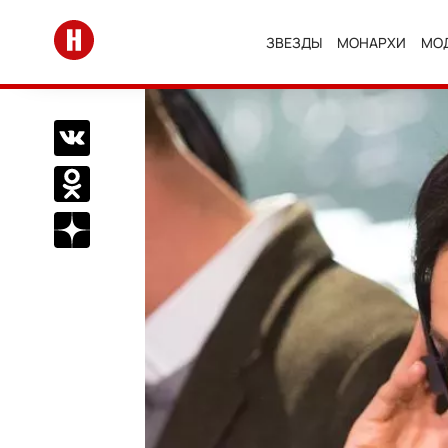
Перейти на главную
ЗВЕЗДЫ
МОНАРХИ
МО
Поделиться Вконтакте
Поделиться в Одноклассниках
Подписаться на нас в Дзен