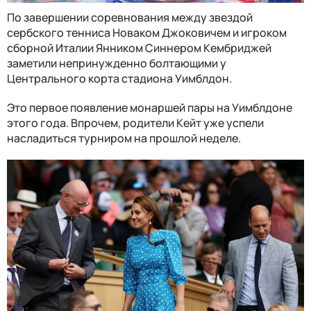
По завершении соревнования между звездой
сербского тенниса Новаком Джоковичем и игроком
сборной Италии Янником Синнером Кембриджей
заметили непринужденно болтающими у
Центрального корта стадиона Уимблдон.
Это первое появление монаршей пары на Уимблдоне
этого года. Впрочем, родители Кейт уже успели
насладиться турниром на прошлой неделе.