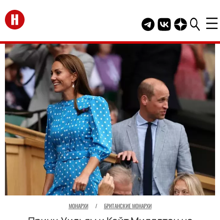
Перейти на главную
Telegram канал HEL
Группа HELLO В
Канал HELLO
МОНАРХИ
/
БРИТАНСКИЕ МОНАРХИ