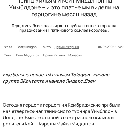
Принц Уильям и Кейт Миддлтон на
Уимблдоне – и это платье мы видели на
герцогине месяц назад
Герцогиня блистала в ярко-голубом платье в горох на
праздновании Платинового юбилея королевы.
Фото:
Getty Images
Текст:
Дарья Бухарина
05.07.2022 / 17:29
Теги:
Кейт Миддлтон
Принц Уильям
Монархи
Еще больше новостей в нашем
Telegram-канале
,
группе ВКонтакте
и
канале Яндекс.Дзен
______________________________
Сегодня герцог и герцогиня Кембриджские прибыли
на четвертьфинал теннисного турнира Уимблдон в
Лондоне. Вместе с парой в ложе расположились и
родители Кейт - Кэрол и Майкл Миддлтон.