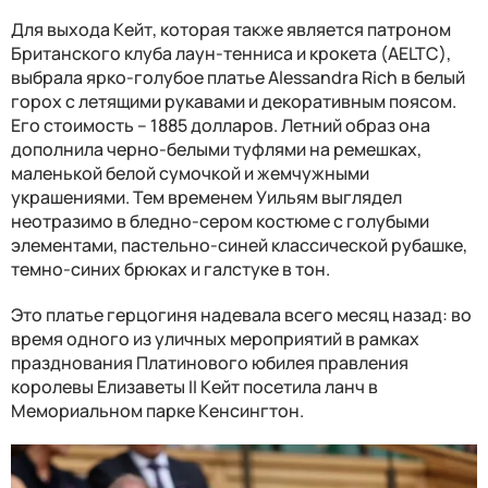
Для выхода Кейт, которая также является патроном
Британского клуба лаун-тенниса и крокета (AELTC),
выбрала ярко-голубое платье Alessandra Rich в белый
горох с летящими рукавами и декоративным поясом.
Его стоимость – 1885 долларов. Летний образ она
дополнила черно-белыми туфлями на ремешках,
маленькой белой сумочкой и жемчужными
украшениями. Тем временем Уильям выглядел
неотразимо в бледно-сером костюме с голубыми
элементами, пастельно-синей классической рубашке,
темно-синих брюках и галстуке в тон.
Это платье герцогиня надевала всего месяц назад: во
время одного из уличных мероприятий в рамках
празднования Платинового юбилея правления
королевы Елизаветы II Кейт посетила ланч в
Мемориальном парке Кенсингтон.