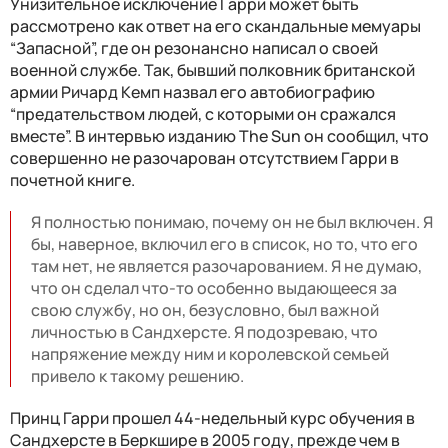
Унизительное исключение Гарри может быть
рассмотрено как ответ на его скандальные мемуары
“Запасной”, где он резонансно написал о своей
военной службе. Так, бывший полковник британской
армии Ричард Кемп назвал его автобиографию
“предательством людей, с которыми он сражался
вместе”. В интервью изданию The Sun он сообщил, что
совершенно не разочарован отсутствием Гарри в
почетной книге.
Я полностью понимаю, почему он не был включен. Я
бы, наверное, включил его в список, но то, что его
там нет, не является разочарованием. Я не думаю,
что он сделал что-то особенно выдающееся за
свою службу, но он, безусловно, был важной
личностью в Сандхерсте. Я подозреваю, что
напряжение между ним и королевской семьей
привело к такому решению.
Принц Гарри прошел 44-недельный курс обучения в
Сандхерсте в Беркшире в 2005 году, прежде чем в