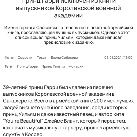
Принц Гарри исключен из книги
выпускников Королевской военной
академии
Имени герцога Сассекского теперь нет в почетной армейской
книге, прославляющей лучших выпускников. Однако в этот
список вошел принц Уильям, который даже написал
предисловие к изданию.
Фото:
Соцсети
Текст:
Елена Соболева
08.01.2024 / 13:00
Теги:
Принц Гарри
Принц Уильям
Монархи
39-летний принц Гарри был удален из перечня
выпускников Королевской военной академии в
Сандхерсте. Всего в армейской книге 200 имен лучших
людей высшего учебного заведения, среди которых
принц Уильям и даже известный певец и автор хита
“You're Beautiful” Джеймс Блант, который перед тем,
как начать музыкальную карьеру, прошел армейскую
службу в Косово.