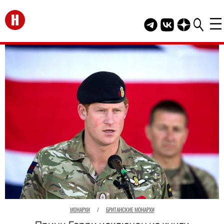
Перейти на главную
Telegram канал HEL
Группа HELLO В
Канал HELLO
МОНАРХИ
/
БРИТАНСКИЕ МОНАРХИ