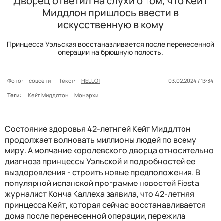
Дворец ответил на слухи о том, что Кейт
Миддлон пришлось ввести в
искусственную в кому
Принцесса Уэльская восстанавливается после перенесенной
операции на брюшную полость.
Фото:
соцсети
Текст:
HELLO!
03.02.2024 / 13:34
Теги:
Кейт Миддлтон
Монархи
Состояние здоровья 42-летнгей Кейт Миддлтон
продолжает волновать миллионы людей по всему
миру. А молчание королевского дворца относительно
диагноза принцессы Уэльской и подробностей ее
выздоровления - строить новые предположения. В
популярной ​​испанской программе новостей Fiesta
журналист Конча Каллеха заявила, что 42-летняя
принцесса Кейт, которая сейчас восстанавливается
дома после перенесенной операции, пережила