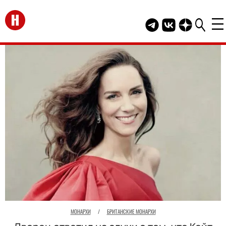
Перейти на главную
Telegram канал HEL
Группа HELLO В
Канал HELLO
МОНАРХИ
/
БРИТАНСКИЕ МОНАРХИ