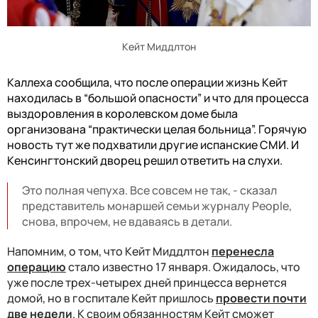
Кейт Миддлтон
Каллеха сообщила, что после операции жизнь Кейт
находилась в “большой опасности” и что для процесса
выздоровления в королевском доме была
организована “практически целая больница”. Горячую
новость тут же подхватили другие испанские СМИ. И
Кенсингтонский дворец решил ответить на слухи.
Это полная чепуха. Все совсем не так, - сказал
представитель монаршей семьи журналу People,
снова, впрочем, не вдаваясь в детали.
Напомним, о том, что Кейт Миддлтон
перенесла
операцию
стало известно 17 января. Ожидалось, что
уже после трех-четырех дней принцесса вернется
домой, но в госпитале Кейт пришлось
провести почти
две недели
. К своим обязанностям Кейт сможет