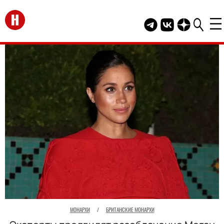
Перейти на главную
Telegram канал HEL
Группа HELLO В
Канал HELLO
МОНАРХИ
/
БРИТАНСКИЕ МОНАРХИ