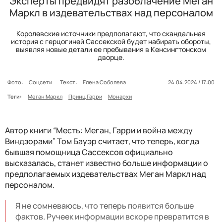
Эксперты предвидят разоблачение Меган
Маркл в издевательствах над персоналом
Королевские источники предполагают, что скандальная
история с герцогиней Сассекской будет набирать обороты,
выявляя новые детали ее пребывания в Кенсингтонском
дворце.
Фото:
Соцсети
Текст:
Елена Соболева
24.04.2024 / 17:00
Теги:
Меган Маркл
Принц Гарри
Монархи
Автор книги “Месть: Меган, Гарри и война между
Виндзорами” Том Бауэр считает, что теперь, когда
бывшая помощница Сассексов официально
высказалась, станет известно больше информации о
предполагаемых издевательствах Меган Маркл над
персоналом.
Я не сомневаюсь, что теперь появится больше
фактов. Ручеек информации вскоре превратится в