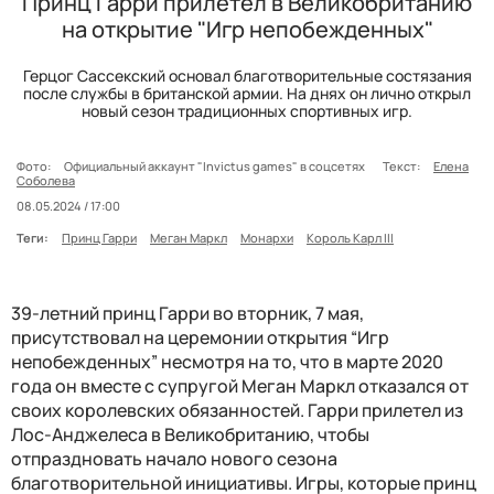
Принц Гарри прилетел в Великобританию
на открытие "Игр непобежденных"
Герцог Сассекский основал благотворительные состязания
после службы в британской армии. На днях он лично открыл
новый сезон традиционных спортивных игр.
Фото:
Официальный аккаунт "Invictus games" в соцсетях
Текст:
Елена
Соболева
08.05.2024 / 17:00
Теги:
Принц Гарри
Меган Маркл
Монархи
Король Карл III
39-летний принц Гарри во вторник, 7 мая,
присутствовал на церемонии открытия “Игр
непобежденных” несмотря на то, что в марте 2020
года он вместе с супругой Меган Маркл отказался от
своих королевских обязанностей. Гарри прилетел из
Лос-Анджелеса в Великобританию, чтобы
отпраздновать начало нового сезона
благотворительной инициативы. Игры, которые принц