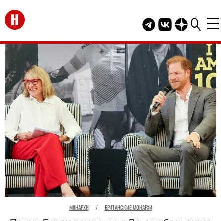
Перейти на главную
Telegram канал HEL
Группа HELLO В
Канал HELLO
МОНАРХИ
/
БРИТАНСКИЕ МОНАРХИ