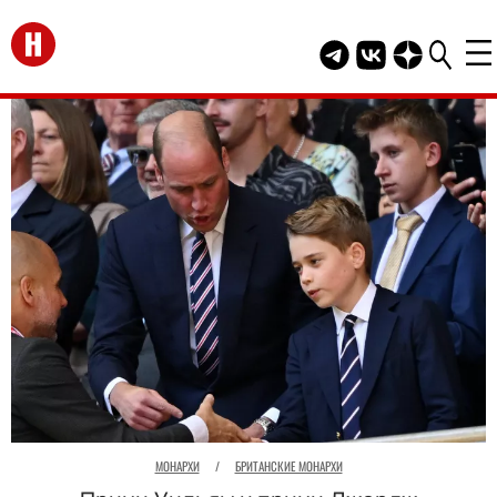
Перейти на главную
Telegram канал HEL
Группа HELLO В
Канал HELLO
МОНАРХИ
/
БРИТАНСКИЕ МОНАРХИ