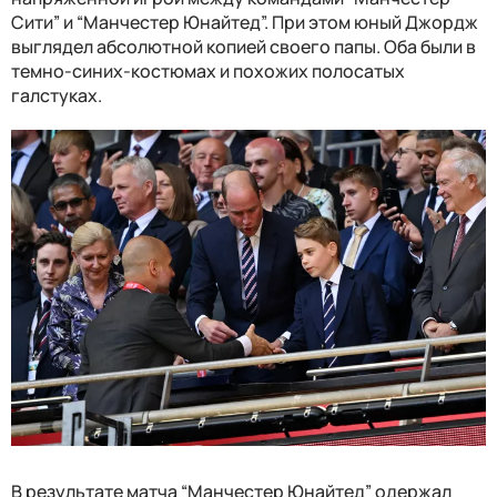
Сити” и “Манчестер Юнайтед”. При этом юный Джордж
выглядел абсолютной копией своего папы. Оба были в
темно-синих-костюмах и похожих полосатых
галстуках.
В результате матча “Манчестер Юнайтед” одержал