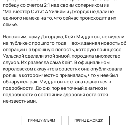
победу со счетом 2:1 над своим соперником из
“Манчестер Сити”. А Уильям и Джордж не дали не
единого намека на то, что сейчас происходит в их
семье.
Напомним, маму Джорджа, Кейт Миддлтон, не видели
на публике с прошлого года. Неожиданная новость об
операции на брюшную полость, которую принцессе
Уэльской сделали этой зимой, породила множество
слухов. Их развеяла сама Кейт. В официальном
королевском аккаунте в соцсетях она опубликовала
ролик, в котором честно призналась, что у нее был
обнаружен рак. Миддлтон не стала вдаваться в
подробности. До сих пор ее точный диагноз и
подробности о состоянии здоровья остаются
неизвестными.
ПРИНЦ УИЛЬЯМ
ПРИНЦ ДЖОРДЖ