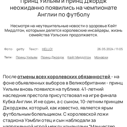
Принц Уильям и принц Джордж
неожиданно появились на чемпионате
Англии по футболу
Несмотря на неутешительные новости о здоровье Кейт
Миддлтон, которыми делятся королевские инсайдеры, жизнь
семейства Уэльских продолжается.
Фото:
getty
Текст:
HELLO!
26.05.2024 / 11:05
Теги:
Принц Уильям
Принц Джордж
Кейт Миддлтон
Монархи
После
отмены всех королевских обязанностей
- на
фоне объявленных выборов в Великобритании - принц
Уильям вновь появился на публике. 41-летний
наследник престола присутствовал на игре финала
Кубка Англии. И не один, а с сыном, 10-летним принцем
Джорджем, который, как известно, является ярым
футбольным болельщиком. С королевской ложи
стадиона Уэмбли отец и сын наблюдали за
напряженной игрой между командами “Манчестер