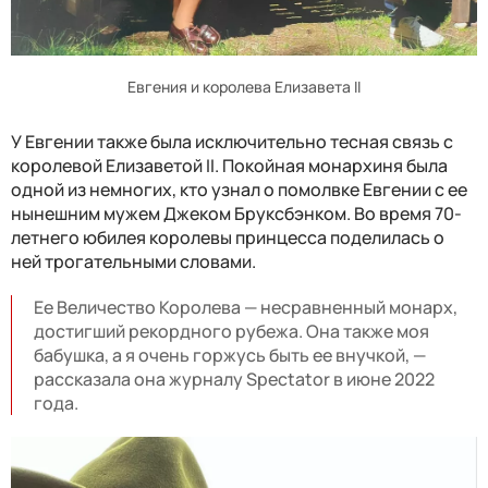
Евгения и королева Елизавета II
У Евгении также была исключительно тесная связь с
королевой Елизаветой II. Покойная монархиня была
одной из немногих, кто узнал о помолвке Евгении с ее
нынешним мужем Джеком Бруксбэнком. Во время 70-
летнего юбилея королевы принцесса поделилась о
ней трогательными словами.
Ее Величество Королева — несравненный монарх,
достигший рекордного рубежа. Она также моя
бабушка, а я очень горжусь быть ее внучкой, —
рассказала она журналу Spectator в июне 2022
года.