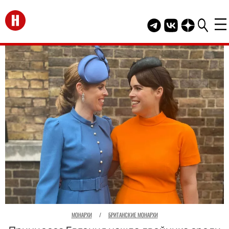
Перейти на главную
Telegram канал HEL
Группа HELLO В
Канал HELLO
МОНАРХИ
/
БРИТАНСКИЕ МОНАРХИ