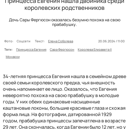
Принцесса Евгения нашла двойника среди
королевских родственников
Дочь Сары Фергюсон оказалась безумно похожа на свою
прабабушку.
Фото:
Соцсети
Текст:
Елена Соболева
20.06.2024 / 11:00
Теги:
Принцесса Евгения
Сара Фергюсон
Королева Елизавета II
Монархи
34-летняя принцесса Евгения нашла в семейном древе
своей семьи королевского предка, чья внешность
очень напоминает ее лицо. Оказалось, что Евгения
невероятно похожа на свою прабабушку в молодые
годы. У них обеих одинаковые насыщенные
каштановые локоны, большие красивые глаза и схожая
форма лица. На фотографии, датированной 1929
годом, прабабушка принцессы запечатлена в возрасте
29 лет. Она скончалась, когда Евгении было 12 лет, но у