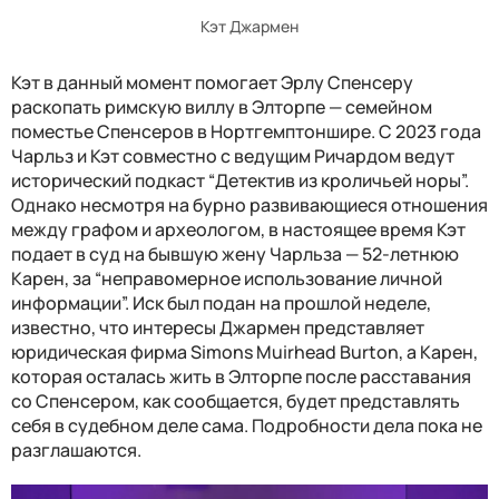
Кэт Джармен
Кэт в данный момент помогает Эрлу Спенсеру
раскопать римскую виллу в Элторпе — семейном
поместье Спенсеров в Нортгемптоншире. С 2023 года
Чарльз и Кэт совместно с ведущим Ричардом ведут
исторический подкаст “Детектив из кроличьей норы”.
Однако несмотря на бурно развивающиеся отношения
между графом и археологом, в настоящее время Кэт
подает в суд на бывшую жену Чарльза — 52-летнюю
Карен, за “неправомерное использование личной
информации”. Иск был подан на прошлой неделе,
известно, что интересы Джармен представляет
юридическая фирма Simons Muirhead Burton, а Карен,
которая осталась жить в Элторпе после расставания
со Спенсером, как сообщается, будет представлять
себя в судебном деле сама. Подробности дела пока не
разглашаются.