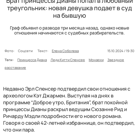
Брат принцессы Дианы попал в любовный
треугольник: новая девушка подает в суд
на бывшую
Граф объявил о разводе три месяца назад, однако новые
отношения начинаются с судебных разбирательств.
Фото:
Соцсети
Текст:
Елена Соболева
15.10.2024 / 19:30
Теги:
Принцесса Диана
Леди Китти Спенсер
Монархи
Звездное
расставание
Недавно Эрл Спенсер подтвердил свои отношения с
археологом Кэт Джармен. Выступая на днях в
программе “Доброе утро, Британия”, брат покойной
принцессы Дианы раскрыл ведущим Сюзанне Рид и
Ричарду Мэдли подробности его нового романа.
Говоря о своей 42-летней избраннице, он подтвердил,
что они пара.