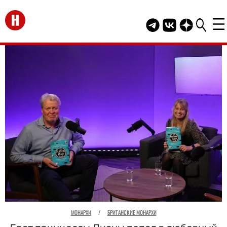
Перейти на главную
Telegram канал HEL
Группа HELLO В
Канал HELLO
МОНАРХИ
/
БРИТАНСКИЕ МОНАРХИ