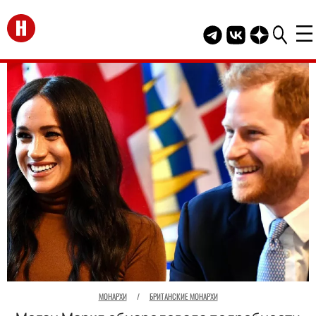
Перейти на главную
Telegram канал HEL
Группа HELLO В
Канал HELLO
МОНАРХИ
/
БРИТАНСКИЕ МОНАРХИ