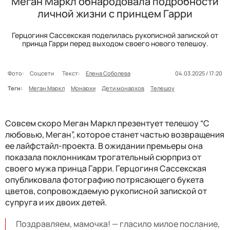
Меган Маркл обнародовала подробности
личной жизни с принцем Гарри
Герцогиня Сассекская поделилась рукописной запиской от
принца Гарри перед выходом своего нового телешоу.
Фото:
Соцсети
Текст:
Елена Соболева
04.03.2025 / 17:20
Теги:
Меган Маркл
Монархи
Дети монархов
Телешоу
Совсем скоро Меган Маркл презентует телешоу “С
любовью, Меган”, которое станет частью возвращения
ее лайфстайл-проекта. В ожидании премьеры она
показала поклонникам трогательный сюрприз от
своего мужа принца Гарри. Герцогиня Сассекская
опубликовала фотографию потрясающего букета
цветов, сопровождаемую рукописной запиской от
супруга и их двоих детей.
Поздравляем, мамочка! — гласило милое послание,